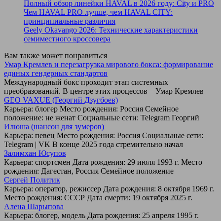
Полный обзор линейки HAVAL в 2026 году: City и PRO
Чем HAVAL PRO лучше, чем HAVAL CITY:
принципиальные различия
Geely Okavango 2026: Технические характеристики
семиместного кроссовера
Вам также может понравиться
Умар Кремлев и перезагрузка мирового бокса: формирование
единых гендерных стандартов
Международный бокс проходит этап системных
преобразований. В центре этих процессов – Умар Кремлев
GEO VAXUE (Георгий Дзугбоев)
Карьера: блогер Место рождения: Россия Семейное
положение: не женат Социальные сети: Telegram Георгий
Илюша (шансон для зумеров)
Карьера: певец Место рождения: Россия Социальные сети:
Telegram | VK В конце 2025 года стремительно начал
Залимхан Юсупов
Карьера: спортсмен Дата рождения: 29 июля 1993 г. Место
рождения: Дагестан, Россия Семейное положение
Сергей Политик
Карьера: оператор, режиссер Дата рождения: 8 октября 1969 г.
Место рождения: СССР Дата смерти: 19 октября 2025 г.
Алена Шарыпова
Карьера: блогер, модель Дата рождения: 25 апреля 1995 г.