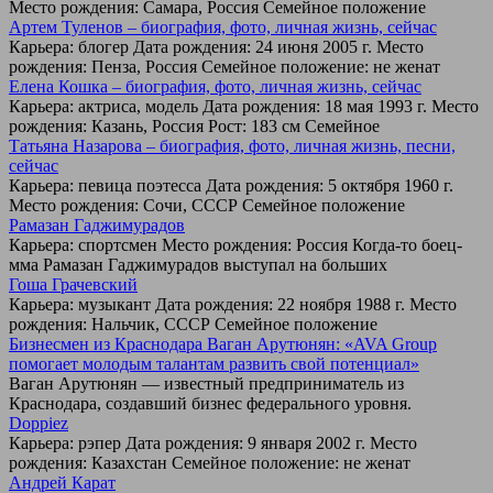
Место рождения: Самара, Россия Семейное положение
Артем Туленов – биография, фото, личная жизнь, сейчас
Карьера: блогер Дата рождения: 24 июня 2005 г. Место
рождения: Пенза, Россия Семейное положение: не женат
Елена Кошка – биография, фото, личная жизнь, сейчас
Карьера: актриса, модель Дата рождения: 18 мая 1993 г. Место
рождения: Казань, Россия Рост: 183 см Семейное
Татьяна Назарова – биография, фото, личная жизнь, песни,
сейчас
Карьера: певица поэтесса Дата рождения: 5 октября 1960 г.
Место рождения: Сочи, СССР Семейное положение
Рамазан Гаджимурадов
Карьера: спортсмен Место рождения: Россия Когда-то боец-
мма Рамазан Гаджимурадов выступал на больших
Гоша Грачевский
Карьера: музыкант Дата рождения: 22 ноября 1988 г. Место
рождения: Нальчик, СССР Семейное положение
Бизнесмен из Краснодара Ваган Арутюнян: «AVA Group
помогает молодым талантам развить свой потенциал»
Ваган Арутюнян — известный предприниматель из
Краснодара, создавший бизнес федерального уровня.
Doppiez
Карьера: рэпер Дата рождения: 9 января 2002 г. Место
рождения: Казахстан Семейное положение: не женат
Андрей Карат