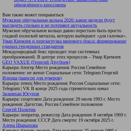
обновлённого кроссовера
Вам также может понравиться
Мужские обручальные кольца 2026: какие модели будут
выглядеть стильно и не потеряют актуальность
Мужское обручальное кольцо давно перестало быть просто
гладкой полоской металла, которую выбирают «для галочки».
Умар Кремлев и перезагрузка мирового бокса: формирование
единых гендерных стандартов
Международный бокс проходит этап системных
преобразований. В центре этих процессов – Умар Кремлев
GEO VAXUE (Георгий Дзугбоев)
Карьера: блогер Место рождения: Россия Семейное
положение: не женат Социальные сети: Telegram Георгий
Илюша (шансон для зумеров)
Карьера: певец Место рождения: Россия Социальные сети:
Telegram | VK В конце 2025 года стремительно начал
Залимхан Юсупов
Карьера: спортсмен Дата рождения: 29 июля 1993 г. Место
рождения: Дагестан, Россия Семейное положение
Сергей Политик
Карьера: оператор, режиссер Дата рождения: 8 октября 1969 г.
Место рождения: СССР Дата смерти: 19 октября 2025 г.
Алена Шарыпова
Карьера: блогер, модель Дата рождения: 25 апреля 1995 г.