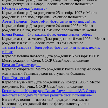
Место рождения: Самара, Россия Семейное положение
Юлиана Булочка (стример)
Карьера: блогер Дата рождения: 25 октября 1997 г. Место
рождения: Харьков, Украина Семейное положение
Артем Туленов – биография, фото, личная жизнь, сейчас
Карьера: блогер Дата рождения: 24 июня 2005 г. Место
рождения: Пенза, Россия Семейное положение: не женат
Елена Кошка – биография, фото, личная жизнь, сейчас
Карьера: актриса, модель Дата рождения: 18 мая 1993 г. Место
рождения: Казань, Россия Рост: 183 см Семейное
Татьяна Назарова – биография, фото, личная жизнь, песни,
сейчас
Карьера: певица поэтесса Дата рождения: 5 октября 1960 г.
Место рождения: Сочи, СССР Семейное положение
Рамазан Гаджимурадов
Карьера: спортсмен Место рождения: Россия Когда-то боец-
мма Рамазан Гаджимурадов выступал на больших
Гоша Грачевский
Карьера: музыкант Дата рождения: 22 ноября 1988 г. Место
рождения: Нальчик, СССР Семейное положение
Бизнесмен из Краснодара Ваган Арутюнян: «AVA Group
помогает молодым талантам развить свой потенциал»
Ваган Арутюнян — известный предприниматель из
Краснодара, создавший бизнес федерального уровня.