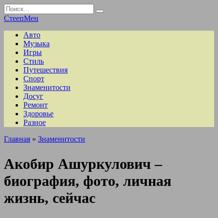
Перейти
Search
к
for:
СтеепМен
содержанию
Авто
Музыка
Игры
Стиль
Путешествия
Спорт
Знаменитости
Досуг
Ремонт
Здоровье
Разное
Главная
»
Знаменитости
Акобир Ашуркулович –
биография, фото, личная
жизнь, сейчас