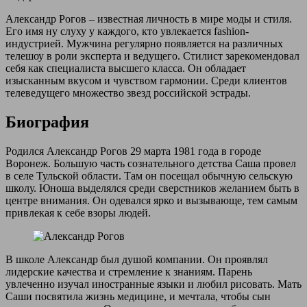
Александр Рогов – известная личность в мире моды и стиля.
Его имя ну слуху у каждого, кто увлекается fashion-
индустрией. Мужчина регулярно появляется на различных
телешоу в роли эксперта и ведущего. Стилист зарекомендовал
себя как специалиста высшего класса. Он обладает
изысканным вкусом и чувством гармонии. Среди клиентов
телеведущего множество звезд российской эстрады.
Биография
Родился Александр Рогов 29 марта 1981 года в городе
Воронеж. Большую часть сознательного детства Саша провел
в селе Тульской области. Там он посещал обычную сельскую
школу. Юноша выделялся среди сверстников желанием быть в
центре внимания. Он одевался ярко и вызывающе, тем самым
привлекая к себе взоры людей.
В школе Александр был душой компании. Он проявлял
лидерские качества и стремление к знаниям. Парень
увлеченно изучал иностранные языки и любил рисовать. Мать
Саши посвятила жизнь медицине, и мечтала, чтобы сын