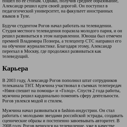
пошел по ее стопам. Однако, получив среднее образование,
Александр решил идти своей дорогой. Он поступил в
педагогический университет, на факультет иностранных
языков в Туле.
Будучи студентом Рогов начал работать на телевидении.
Студия местного телевидения поразила молодого парня, и он
решил развиваться в этом направлении. Юноша был отмечен
премией Владимира Познера, а телецентр СТС направил его
на обучение журналистике. Благодаря этому, Александр
переехал в Москву, где продолжил развиваться как
телеведущий.
Карьера
В 2003 году, Александр Рогов пополнил штат сотрудников
телеканала ТНТ. Мужчина участвовал в съемках телепередач
«Няня спешит на помощь» и «Голод». Спустя 2 года работы,
мужчина решил кардинально поменять сферу деятельности.
Рогов увлекся модой и стилем.
Мужчина начал развиваться в fashion-индустрии. Он стал
работать с молодыми звездами российской эстрады, создавать
сценические образы и постепенно завоевывать авторитет. В
2008 году, Рогов вернулся на телевидение, уже в качестве