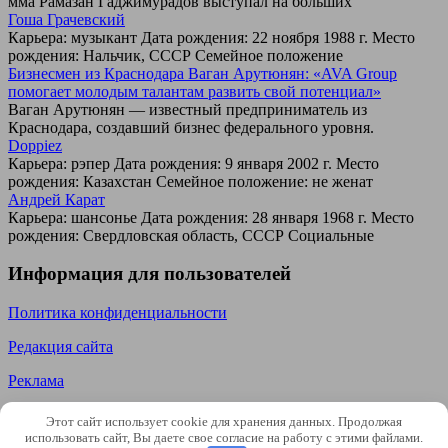
мма Рамазан Гаджимурадов выступал на больших
Гоша Грачевский
Карьера: музыкант Дата рождения: 22 ноября 1988 г. Место
рождения: Нальчик, СССР Семейное положение
Бизнесмен из Краснодара Ваган Арутюнян: «AVA Group
помогает молодым талантам развить свой потенциал»
Ваган Арутюнян — известный предприниматель из
Краснодара, создавший бизнес федерального уровня.
Doppiez
Карьера: рэпер Дата рождения: 9 января 2002 г. Место
рождения: Казахстан Семейное положение: не женат
Андрей Карат
Карьера: шансонье Дата рождения: 28 января 1968 г. Место
рождения: Свердловская область, СССР Социальные
Информация для пользователей
Политика конфиденциальности
Редакция сайта
Реклама
© 2026 SteepMEN Использование материалов сайта разрешено
Этот сайт использует cookie для хранения данных. Продолжая
только со активной ссылкой на источник steepmen.ru Почта
использовать сайт, Вы даете свое согласие на работу с этими файлами.