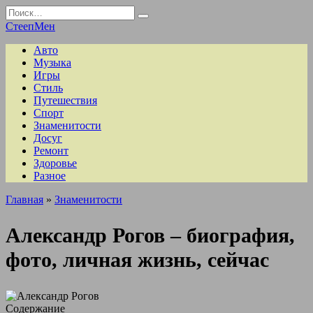
Перейти
Search
к
for:
СтеепМен
содержанию
Авто
Музыка
Игры
Стиль
Путешествия
Спорт
Знаменитости
Досуг
Ремонт
Здоровье
Разное
Главная
»
Знаменитости
Александр Рогов – биография,
фото, личная жизнь, сейчас
Содержание