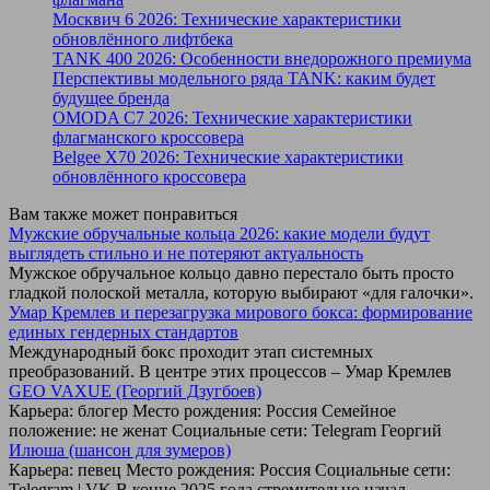
Москвич 6 2026: Технические характеристики
обновлённого лифтбека
TANK 400 2026: Особенности внедорожного премиума
Перспективы модельного ряда TANK: каким будет
будущее бренда
OMODA C7 2026: Технические характеристики
флагманского кроссовера
Belgee X70 2026: Технические характеристики
обновлённого кроссовера
Вам также может понравиться
Мужские обручальные кольца 2026: какие модели будут
выглядеть стильно и не потеряют актуальность
Мужское обручальное кольцо давно перестало быть просто
гладкой полоской металла, которую выбирают «для галочки».
Умар Кремлев и перезагрузка мирового бокса: формирование
единых гендерных стандартов
Международный бокс проходит этап системных
преобразований. В центре этих процессов – Умар Кремлев
GEO VAXUE (Георгий Дзугбоев)
Карьера: блогер Место рождения: Россия Семейное
положение: не женат Социальные сети: Telegram Георгий
Илюша (шансон для зумеров)
Карьера: певец Место рождения: Россия Социальные сети:
Telegram | VK В конце 2025 года стремительно начал