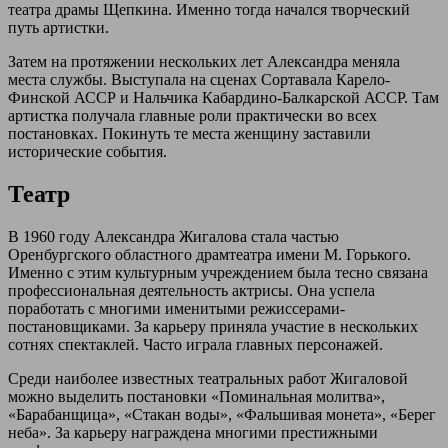
театра драмы Щепкина. Именно тогда начался творческий
путь артистки.
Затем на протяжении нескольких лет Александра меняла
места службы. Выступала на сценах Сортавала Карело-
Финской АССР и Нальчика Кабардино-Балкарской АССР. Там
артистка получала главные роли практически во всех
постановках. Покинуть те места женщину заставили
исторические события.
Театр
В 1960 году Александра Жигалова стала частью
Оренбургского областного драмтеатра имени М. Горького.
Именно с этим культурным учреждением была тесно связана
профессиональная деятельность актрисы. Она успела
поработать с многими именитыми режиссерами-
постановщиками. За карьеру приняла участие в нескольких
сотнях спектаклей. Часто играла главных персонажей.
Среди наиболее известных театральных работ Жигаловой
можно выделить постановки «Поминальная молитва»,
«Барабанщица», «Стакан воды», «Фальшивая монета», «Берег
неба». За карьеру награждена многими престижными