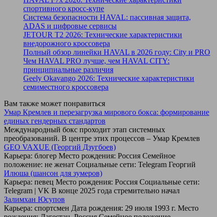
спортивного кросс-купе
Система безопасности HAVAL: пассивная защита,
ADAS и цифровые сервисы
JETOUR T2 2026: Технические характеристики
внедорожного кроссовера
Полный обзор линейки HAVAL в 2026 году: City и PRO
Чем HAVAL PRO лучше, чем HAVAL CITY:
принципиальные различия
Geely Okavango 2026: Технические характеристики
семиместного кроссовера
Вам также может понравиться
Умар Кремлев и перезагрузка мирового бокса: формирование
единых гендерных стандартов
Международный бокс проходит этап системных
преобразований. В центре этих процессов – Умар Кремлев
GEO VAXUE (Георгий Дзугбоев)
Карьера: блогер Место рождения: Россия Семейное
положение: не женат Социальные сети: Telegram Георгий
Илюша (шансон для зумеров)
Карьера: певец Место рождения: Россия Социальные сети:
Telegram | VK В конце 2025 года стремительно начал
Залимхан Юсупов
Карьера: спортсмен Дата рождения: 29 июля 1993 г. Место
рождения: Дагестан, Россия Семейное положение