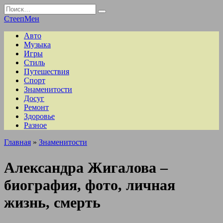
Перейти
Search
к
for:
СтеепМен
содержанию
Авто
Музыка
Игры
Стиль
Путешествия
Спорт
Знаменитости
Досуг
Ремонт
Здоровье
Разное
Главная
»
Знаменитости
Александра Жигалова –
биография, фото, личная
жизнь, смерть