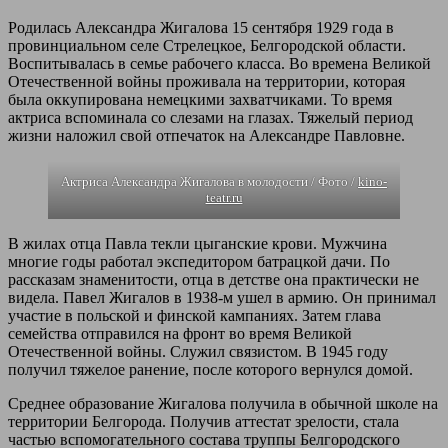
Родилась Александра Жигалова 15 сентября 1929 года в
провинциальном селе Стрелецкое, Белгородской области.
Воспитывалась в семье рабочего класса. Во времена Великой
Отечественной войны проживала на территории, которая
была оккупирована немецкими захватчиками. То время
актриса вспоминала со слезами на глазах. Тяжелый период
жизни наложил свой отпечаток на Александре Павловне.
Актриса Александра Жигалова в молодости / Фото /
kino-
teatr.ru
В жилах отца Павла текли цыганские крови. Мужчина
многие годы работал экспедитором батрацкой дачи. По
рассказам знаменитости, отца в детстве она практически не
видела. Павел Жигалов в 1938-м ушел в армию. Он принимал
участие в польской и финской кампаниях. Затем глава
семейства отправился на фронт во время Великой
Отечественной войны. Служил связистом. В 1945 году
получил тяжелое ранение, после которого вернулся домой.
Среднее образование Жигалова получила в обычной школе на
территории Белгорода. Получив аттестат зрелости, стала
частью вспомогательного состава труппы Белгородского