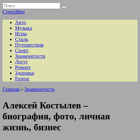
Перейти
Search
к
for:
СтеепМен
содержанию
Авто
Музыка
Игры
Стиль
Путешествия
Спорт
Знаменитости
Досуг
Ремонт
Здоровье
Разное
Главная
»
Знаменитости
Алексей Костылев –
биография, фото, личная
жизнь, бизнес