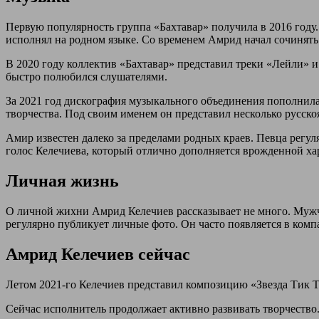
Первую популярность группа «Бахтавар» получила в 2016 году. 
исполнял на родном языке. Со временем Амрид начал сочинять
В 2020 году коллектив «Бахтавар» представил треки «Лейли» и
быстро полюбился слушателями.
За 2021 год дискография музыкального объединения пополнила
творчества. Под своим именем он представил несколько русско
Амир известен далеко за пределами родных краев. Певца регу
голос Келечиева, который отлично дополняется врожденной ха
Личная жизнь
О личной жихни Амрид Келечиев рассказывает не много. Мужч
регулярно публикует личные фото. Он часто появляется в ком
Амрид Келечиев сейчас
Летом 2021-го Келечиев представил композицию «Звезда Тик То
Сейчас исполнитель продолжает активно развивать творчество