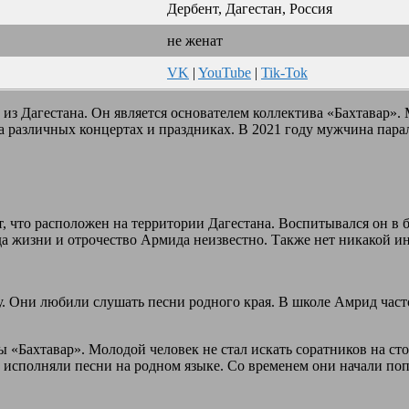
Дербент, Дагестан, Россия
не женат
VK
|
YouTube
|
Tik-Tok
з Дагестана. Он является основателем коллектива «Бахтавар».
 различных концертах и праздниках. В 2021 году мужчина парал
т, что расположен на территории Дагестана. Воспитывался он в
да жизни и отрочество Армида неизвестно. Также нет никакой и
ву. Они любили слушать песни родного края. В школе Амрид час
ы «Бахтавар». Молодой человек не стал искать соратников на с
и исполняли песни на родном языке. Со временем они начали п