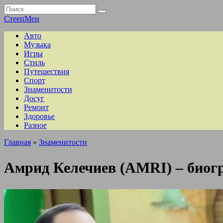
Перейти
Search
к
for:
СтеепМен
содержанию
Авто
Музыка
Игры
Стиль
Путешествия
Спорт
Знаменитости
Досуг
Ремонт
Здоровье
Разное
Главная
»
Знаменитости
Амрид Келечиев (AMRI) – биогр