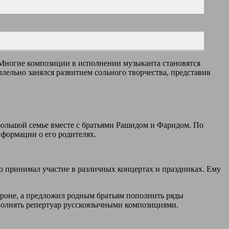
 Многие композиции в исполнении музыканта становятся
лельно занялся развитием сольного творчества, представив
 большой семье вместе с братьями Рашидом и Фаридом. По
нформации о его родителях.
то принимал участие в различных концертах и праздниках. Ему
тороне, а предложил родным братьям пополнить ряды
ополнять репертуар русскоязычными композициями.