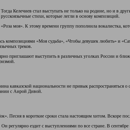
Тогда Келечиев стал выступать не только на родине, но и в дру
 русскоязычные стихи, которые легли в основу композиций.
 «Роза моя». К этому времени группу пополнила вокалистка, кот
сь композициями «Моя судьба», «Чтобы девушек любить» и «Сам
язычных треков.
лярно приглашают выступить в различных уголках России и бли
ризмой.
ина кавказской национальности не привык распространяться о 
пании с Аирой Дивой.
к». Песня в короткие сроки стала настоящим хитом. Вскоре пос
. Он регулярно ездит с выступлениями по все стране. В сентяб