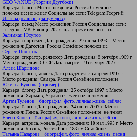
GEO VAXUE (Георгий Дзугбоев)
Карьера: блогер Место рождения: Россия Семейное
положение: не женат Социальные сети: Telegram Георгий
Илюша (шансон для зумеров)
Карьера: певец Место рождения: Россия Социальные сети:
Telegram | VK В конце 2025 года стремительно начал
Залимхан Юсупов
Карьера: спортсмен Дата рождения: 29 июля 1993 г. Место
рождения: Дагестан, Россия Семейное положение
Сергей Политик
Карьера: оператор, режиссер Дата рождения: 8 октября 1969 г.
Место рождения: СССР Дата смерти: 19 октября 2025 г.
Алена Шарыпова
Карьера: блогер, модель Дата рождения: 25 апреля 1995 г.
Место рождения: Самара, Россия Семейное положение
Юлиана Булочка (стример)
Карьера: блогер Дата рождения: 25 октября 1997 г. Место
рождения: Харьков, Украина Семейное положение
Артем Туленов – биография, фото, личная жизнь, сейчас
Карьера: блогер Дата рождения: 24 июня 2005 г. Место
рождения: Пенза, Россия Семейное положение: не женат
Елена Кошка – биография, фото, личная жизнь, сейчас
Карьера: актриса, модель Дата рождения: 18 мая 1993 г. Место
рождения: Казань, Россия Рост: 183 см Семейное
Татьяна Назарова – биография, фото, личная жизнь, песни,