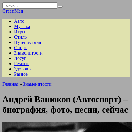
Перейти
Search
к
for:
СтеепМен
содержанию
Авто
Музыка
Игры
Стиль
Путешествия
Спорт
Знаменитости
Досуг
Ремонт
Здоровье
Разное
Главная
»
Знаменитости
Андрей Ванюков (Автоспорт) –
биография, фото, песни, сейчас