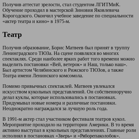
Получив аттестат зрелости, стал студентом ЛГИТМиК.
Обучение проходил в мастерской Зиновия Яковлевича
Корогодского. Окончил учебное заведение по специальности
«актер театра и кино» в 1975-м.
Театр
Получив образование, Борис Матвеев был принят в труппу
Ленинградского ТЮЗа. На сцене появлялся во многих
спектаклях. Среди наиболее ярких работ того времени можно
выделить постановки «Вей, ветерок» и Наш, только наш».
Был артистом Челябинского и Рижского ТЮЗов, а также
Театра имени Ленинского комсомола.
Помимо привычных спектаклей. Матвеев увлекался
искусством кукольных представлений. Он собственноручно
делал куклы, которые использовались в постановках.
Придумывал новые номера и различные постановки.
Неоднократно награждался за лучшую роль года.
В 1991-м актер стал участником фестиваля театров кукол.
Мероприятие проходило на территории Америки. В то время
активно выступал в кукольных представлениях. Главные роли
исполнял в постановках «Зверь» и «Ряборепаколобок».