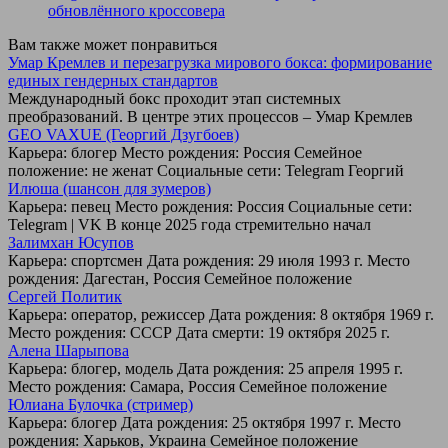
обновлённого кроссовера
Вам также может понравиться
Умар Кремлев и перезагрузка мирового бокса: формирование
единых гендерных стандартов
Международный бокс проходит этап системных
преобразований. В центре этих процессов – Умар Кремлев
GEO VAXUE (Георгий Дзугбоев)
Карьера: блогер Место рождения: Россия Семейное
положение: не женат Социальные сети: Telegram Георгий
Илюша (шансон для зумеров)
Карьера: певец Место рождения: Россия Социальные сети:
Telegram | VK В конце 2025 года стремительно начал
Залимхан Юсупов
Карьера: спортсмен Дата рождения: 29 июля 1993 г. Место
рождения: Дагестан, Россия Семейное положение
Сергей Политик
Карьера: оператор, режиссер Дата рождения: 8 октября 1969 г.
Место рождения: СССР Дата смерти: 19 октября 2025 г.
Алена Шарыпова
Карьера: блогер, модель Дата рождения: 25 апреля 1995 г.
Место рождения: Самара, Россия Семейное положение
Юлиана Булочка (стример)
Карьера: блогер Дата рождения: 25 октября 1997 г. Место
рождения: Харьков, Украина Семейное положение