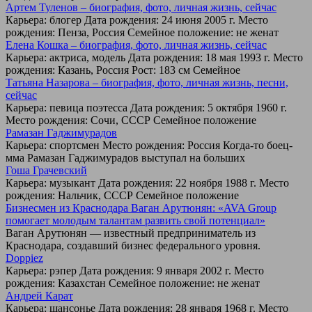
Артем Туленов – биография, фото, личная жизнь, сейчас
Карьера: блогер Дата рождения: 24 июня 2005 г. Место
рождения: Пенза, Россия Семейное положение: не женат
Елена Кошка – биография, фото, личная жизнь, сейчас
Карьера: актриса, модель Дата рождения: 18 мая 1993 г. Место
рождения: Казань, Россия Рост: 183 см Семейное
Татьяна Назарова – биография, фото, личная жизнь, песни,
сейчас
Карьера: певица поэтесса Дата рождения: 5 октября 1960 г.
Место рождения: Сочи, СССР Семейное положение
Рамазан Гаджимурадов
Карьера: спортсмен Место рождения: Россия Когда-то боец-
мма Рамазан Гаджимурадов выступал на больших
Гоша Грачевский
Карьера: музыкант Дата рождения: 22 ноября 1988 г. Место
рождения: Нальчик, СССР Семейное положение
Бизнесмен из Краснодара Ваган Арутюнян: «AVA Group
помогает молодым талантам развить свой потенциал»
Ваган Арутюнян — известный предприниматель из
Краснодара, создавший бизнес федерального уровня.
Doppiez
Карьера: рэпер Дата рождения: 9 января 2002 г. Место
рождения: Казахстан Семейное положение: не женат
Андрей Карат
Карьера: шансонье Дата рождения: 28 января 1968 г. Место