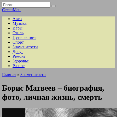
Перейти
Search
к
for:
СтеепМен
содержанию
Авто
Музыка
Игры
Стиль
Путешествия
Спорт
Знаменитости
Досуг
Ремонт
Здоровье
Разное
Главная
»
Знаменитости
Борис Матвеев – биография,
фото, личная жизнь, смерть