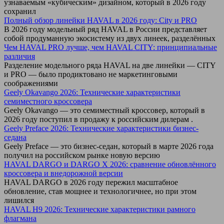
узнаваемым «кубическим» дизайном, который в 2026 году
сохранил
Полный обзор линейки HAVAL в 2026 году: City и PRO
В 2026 году модельный ряд HAVAL в России представляет
собой продуманную экосистему из двух линеек, разделённых
Чем HAVAL PRO лучше, чем HAVAL CITY: принципиальные
различия
Разделение модельного ряда HAVAL на две линейки — CITY
и PRO — было продиктовано не маркетинговыми
соображениями
Geely Okavango 2026: Технические характеристики
семиместного кроссовера
Geely Okavango — это семиместный кроссовер, который в
2026 году поступил в продажу к российским дилерам .
Geely Preface 2026: Технические характеристики бизнес-
седана
Geely Preface — это бизнес-седан, который в марте 2026 года
получил на российском рынке новую версию
HAVAL DARGO и DARGO X 2026: сравнение обновлённого
кроссовера и внедорожной версии
HAVAL DARGO в 2026 году пережил масштабное
обновление, став мощнее и технологичнее, но при этом
лишился
HAVAL H9 2026: Технические характеристики рамного
флагмана