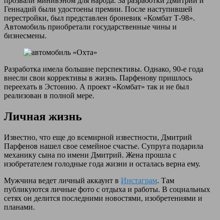
прозвали минивэном для народа. За разработки Дмитрий и
Геннадий были удостоены премии. После наступившей
перестройки, был представлен броневик «Комбат Т-98».
Автомобиль приобретали государственные чины и
бизнесмены.
Разработка имела большие перспективы. Однако, 90-е года
внесли свои коррективы в жизнь. Парфенову пришлось
переехать в Эстонию. А проект «Комбат» так и не был
реализован в полной мере.
Личная жизнь
Известно, что еще до всемирной известности, Дмитрий
Парфенов нашел свое семейное счастье. Супруга подарила
механику сына по имени Дмитрий. Жена прошла с
изобретателем голодные года жизни и осталась верна ему.
Мужчина ведет личный аккаунт в
Инстаграм
. Там
публикуются личные фото с отдыха и работы. В социальных
сетях он делится последними новостями, изобретениями и
планами.