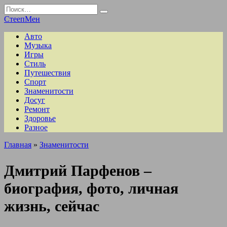
Перейти
Search
к
for:
СтеепМен
содержанию
Авто
Музыка
Игры
Стиль
Путешествия
Спорт
Знаменитости
Досуг
Ремонт
Здоровье
Разное
Главная
»
Знаменитости
Дмитрий Парфенов –
биография, фото, личная
жизнь, сейчас