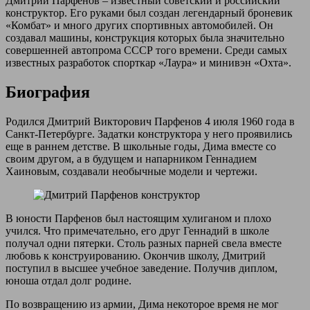
Дмитрий Парфенов – известный советский и российский
конструктор. Его руками был создан легендарный броневик
«Комбат» и много других спортивных автомобилей. Он
создавал машины, конструкция которых была значительно
совершенней автопрома СССР того времени. Среди самых
известных разработок спорткар «Лаура» и минивэн «Охта».
Биография
Родился Дмитрий Викторович Парфенов 4 июля 1960 года в
Санкт-Петербурге. Задатки конструктора у него проявились
еще в раннем детстве. В школьные годы, Дима вместе со
своим другом, а в будущем и напарником Геннадием
Хаиновым, создавали необычные модели и чертежи.
В юности Парфенов был настоящим хулиганом и плохо
учился. Что примечательно, его друг Геннадий в школе
получал одни пятерки. Столь разных парней свела вместе
любовь к конструированию. Окончив школу, Дмитрий
поступил в высшее учебное заведение. Получив диплом,
юноша отдал долг родине.
По возвращению из армии, Дима некоторое время не мог