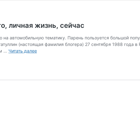
о, личная жизнь, сейчас
 на автомобильную тематику. Парень пользуется большой попул
атуллин (настоящая фамилия блогера) 27 сентября 1988 года в 
Ильдар
ом …
Читать далее
Авто-
подбор
–
биография,
фото,
личная
жизнь,
сейчас