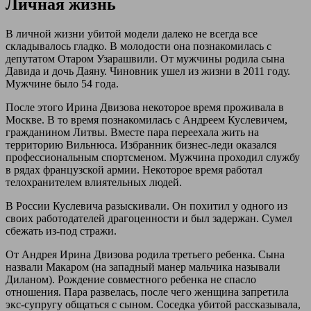
Личная жизнь
В личной жизни убитой модели далеко не всегда все
складывалось гладко. В молодости она познакомилась с
депутатом Отаром Узарашвили. От мужчины родила сына
Давида и дочь Даяну. Чиновник ушел из жизни в 2011 году.
Мужчине было 54 года.
После этого Ирина Двизова некоторое время проживала в
Москве. В то время познакомилась с Андреем Куслевичем,
гражданином Литвы. Вместе пара переехала жить на
территорию Вильнюса. Избранник бизнес-леди оказался
профессиональным спортсменом. Мужчина проходил службу
в рядах французской армии. Некоторое время работал
телохранителем влиятельных людей.
В России Куслевича разыскивали. Он похитил у одного из
своих работодателей драгоценности и был задержан. Сумел
сбежать из-под стражи.
От Андрея Ирина Двизова родила третьего ребенка. Сына
назвали Макаром (на западный манер мальчика называли
Диланом). Рождение совместного ребенка не спасло
отношения. Пара развелась, после чего женщина запретила
экс-супругу общаться с сыном. Соседка убитой рассказывала,