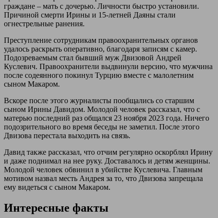
граждане – мать с дочерью. Личности быстро установили.
Причиной смерти Ирины и 15-летней Даяны стали
огнестрельные ранения.
Преступление сотрудникам правоохранительных органов
удалось раскрыть оперативно, благодаря записям с камер.
Подозреваемым стал бывший муж Двизовой Андрей
Куслевич. Правоохранители выдвинули версию, что мужчина
после содеянного покинул Турцию вместе с малолетним
сыном Макаром.
Вскоре после этого журналисты пообщались со старшим
сыном Ирины Давидом. Молодой человек рассказал, что с
матерью последний раз общался 23 ноября 2023 года. Ничего
подозрительного во время беседы не заметил. После этого
Двизова перестала выходить на связь.
Давид также рассказал, что отчим регулярно оскорблял Ирину
и даже поднимал на нее руку. Доставалось и детям женщины.
Молодой человек обвинил в убийстве Куслевича. Главным
мотивом назвал месть Андрея за то, что Двизова запрещала
ему видеться с сыном Макаром.
Интересные факты