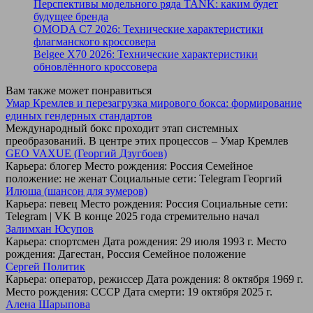
Перспективы модельного ряда TANK: каким будет
будущее бренда
OMODA C7 2026: Технические характеристики
флагманского кроссовера
Belgee X70 2026: Технические характеристики
обновлённого кроссовера
Вам также может понравиться
Умар Кремлев и перезагрузка мирового бокса: формирование
единых гендерных стандартов
Международный бокс проходит этап системных
преобразований. В центре этих процессов – Умар Кремлев
GEO VAXUE (Георгий Дзугбоев)
Карьера: блогер Место рождения: Россия Семейное
положение: не женат Социальные сети: Telegram Георгий
Илюша (шансон для зумеров)
Карьера: певец Место рождения: Россия Социальные сети:
Telegram | VK В конце 2025 года стремительно начал
Залимхан Юсупов
Карьера: спортсмен Дата рождения: 29 июля 1993 г. Место
рождения: Дагестан, Россия Семейное положение
Сергей Политик
Карьера: оператор, режиссер Дата рождения: 8 октября 1969 г.
Место рождения: СССР Дата смерти: 19 октября 2025 г.
Алена Шарыпова