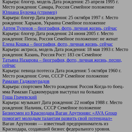
Карьера: блогер, модель Дата рождения: 25 апреля 1995 г.
Место рождения: Самара, Россия Семейное положение
Юлиана Булочка (стример)
Карьера: блогер Дата рождения: 25 октября 1997 г. Место
рождения: Харьков, Украина Семейное положение
Артем Туленов – биография, фото, личная жизнь, сейчас
Карьера: блогер Дата рождения: 24 июня 2005 г. Место
рождения: Пенза, Россия Семейное положение: не женат
Елена Кошка – биография, фото, личная жизнь, сейчас
Карьера: актриса, модель Дата рождения: 18 мая 1993 г. Место
рождения: Казань, Россия Рост: 183 см Семейное
Татьяна Назарова – биография, фото, личная жизнь, песни,
сейчас
Карьера: певица поэтесса Дата рождения: 5 октября 1960 г.
Место рождения: Сочи, СССР Семейное положение
Рамазан Гаджимурадов
Карьера: спортсмен Место рождения: Россия Когда-то боец-
мма Рамазан Гаджимурадов выступал на больших
Гоша Грачевский
Карьера: музыкант Дата рождения: 22 ноября 1988 г. Место
рождения: Нальчик, СССР Семейное положение
Бизнесмен из Краснодара Ваган Арутюнян: «AVA Group
помогает молодым талантам развить свой потенциал»
Ваган Арутюнян — известный предприниматель из
Краснодара, создавший бизнес федерального уровня.