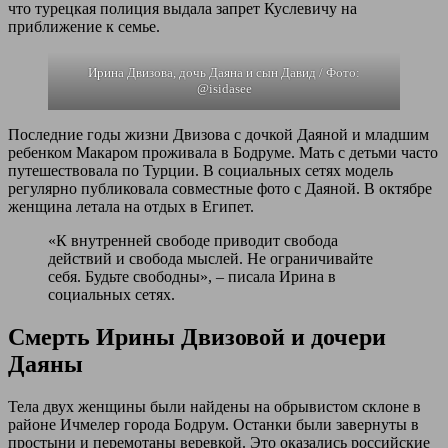
что турецкая полиция выдала запрет Куслевичу на
приближение к семье.
Ирина Двизова, дочь Даяна и сын Давид / Фото:
@isidasee
Последние годы жизни Двизова с дочкой Даяной и младшим
ребенком Макаром проживала в Бодруме. Мать с детьми часто
путешествовала по Турции. В социальных сетях модель
регулярно публиковала совместные фото с Даяной. В октябре
женщина летала на отдых в Египет.
«К внутренней свободе приводит свобода
действий и свобода мыслей. Не ограничивайте
себя. Будьте свободны», – писала Ирина в
социальных сетях.
Смерть Ирины Двизовой и дочери
Даяны
Тела двух женщины были найдены на обрывистом склоне в
районе Ичмелер города Бодрум. Останки были завернуты в
простыни и перемотаны веревкой. Это оказались российские