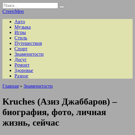
Перейти
Search
к
for:
СтеепМен
содержанию
Авто
Музыка
Игры
Стиль
Путешествия
Спорт
Знаменитости
Досуг
Ремонт
Здоровье
Разное
Главная
»
Знаменитости
Kruches (Азиз Джаббаров) –
биография, фото, личная
жизнь, сейчас