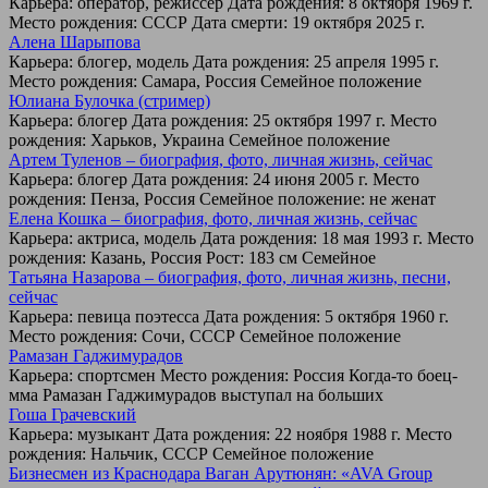
Карьера: оператор, режиссер Дата рождения: 8 октября 1969 г.
Место рождения: СССР Дата смерти: 19 октября 2025 г.
Алена Шарыпова
Карьера: блогер, модель Дата рождения: 25 апреля 1995 г.
Место рождения: Самара, Россия Семейное положение
Юлиана Булочка (стример)
Карьера: блогер Дата рождения: 25 октября 1997 г. Место
рождения: Харьков, Украина Семейное положение
Артем Туленов – биография, фото, личная жизнь, сейчас
Карьера: блогер Дата рождения: 24 июня 2005 г. Место
рождения: Пенза, Россия Семейное положение: не женат
Елена Кошка – биография, фото, личная жизнь, сейчас
Карьера: актриса, модель Дата рождения: 18 мая 1993 г. Место
рождения: Казань, Россия Рост: 183 см Семейное
Татьяна Назарова – биография, фото, личная жизнь, песни,
сейчас
Карьера: певица поэтесса Дата рождения: 5 октября 1960 г.
Место рождения: Сочи, СССР Семейное положение
Рамазан Гаджимурадов
Карьера: спортсмен Место рождения: Россия Когда-то боец-
мма Рамазан Гаджимурадов выступал на больших
Гоша Грачевский
Карьера: музыкант Дата рождения: 22 ноября 1988 г. Место
рождения: Нальчик, СССР Семейное положение
Бизнесмен из Краснодара Ваган Арутюнян: «AVA Group