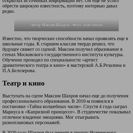
открытых источниках информации нет. Он еще не успел
обрести широкую известность, поэтому интервью давал
редко.
Актер Максим Шахров / Фото: teatr-istra.ru
Известно, что творческие способности начал проявлять еще в
школьные годы. К старшим классам твердо решил, что
будущее свяжет со сценой. Максим получил образование в
стенах Московского государственного института культуры.
Обучение проходил по специальности «артист
драматического театра и кино» в мастерской А.Б.Резалина и
П.А.Белозерова.
Театр и кино
Выступать на сцене Максим Шахров начал еще до получения
профессионального образования. В 2010-м появился в
постановке «Тайна волшебных часов». Спустя 4 года сыграл
Мариуса в «Капризной принцессе». В студенчестве показывал
отличное владение эмоциями. Мог отыгрывать
разноплановых персонажей.
В 2020 году Шахров был принят в труппу Истринского