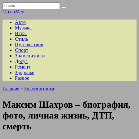
Перейти
Search
к
for:
СтеепМен
содержанию
Авто
Музыка
Игры
Стиль
Путешествия
Спорт
Знаменитости
Досуг
Ремонт
Здоровье
Разное
Главная
»
Знаменитости
Максим Шахров – биография,
фото, личная жизнь, ДТП,
смерть