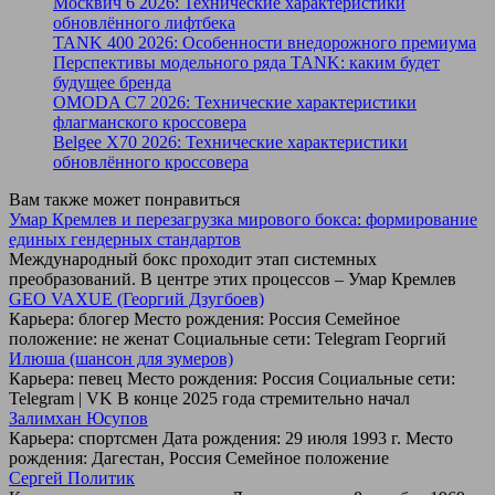
Москвич 6 2026: Технические характеристики
обновлённого лифтбека
TANK 400 2026: Особенности внедорожного премиума
Перспективы модельного ряда TANK: каким будет
будущее бренда
OMODA C7 2026: Технические характеристики
флагманского кроссовера
Belgee X70 2026: Технические характеристики
обновлённого кроссовера
Вам также может понравиться
Умар Кремлев и перезагрузка мирового бокса: формирование
единых гендерных стандартов
Международный бокс проходит этап системных
преобразований. В центре этих процессов – Умар Кремлев
GEO VAXUE (Георгий Дзугбоев)
Карьера: блогер Место рождения: Россия Семейное
положение: не женат Социальные сети: Telegram Георгий
Илюша (шансон для зумеров)
Карьера: певец Место рождения: Россия Социальные сети:
Telegram | VK В конце 2025 года стремительно начал
Залимхан Юсупов
Карьера: спортсмен Дата рождения: 29 июля 1993 г. Место
рождения: Дагестан, Россия Семейное положение
Сергей Политик