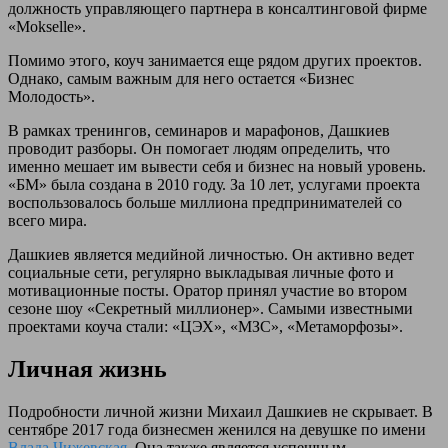
должность управляющего партнера в консалтинговой фирме
«Mokselle».
Помимо этого, коуч занимается еще рядом других проектов.
Однако, самым важным для него остается «Бизнес
Молодость».
В рамках тренингов, семинаров и марафонов, Дашкиев
проводит разборы. Он помогает людям определить, что
именно мешает им вывести себя и бизнес на новый уровень.
«БМ» была создана в 2010 году. За 10 лет, услугами проекта
воспользовалось больше миллиона предпринимателей со
всего мира.
Дашкиев является медийной личностью. Он активно ведет
социальные сети, регулярно выкладывая личные фото и
мотивационные посты. Оратор принял участие во втором
сезоне шоу «Секретный миллионер». Самыми известными
проектами коуча стали: «ЦЭХ», «МЗС», «Метаморфозы».
Личная жизнь
Подробности личной жизни Михаил Дашкиев не скрывает. В
сентябре 2017 года бизнесмен женился на девушке по имени
Влада Чижевская
. Она также является успешным