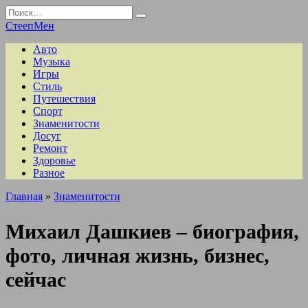
Перейти
Search
к
for:
СтеепМен
содержанию
Авто
Музыка
Игры
Стиль
Путешествия
Спорт
Знаменитости
Досуг
Ремонт
Здоровье
Разное
Главная
»
Знаменитости
Михаил Дашкиев – биография,
фото, личная жизнь, бизнес,
сейчас