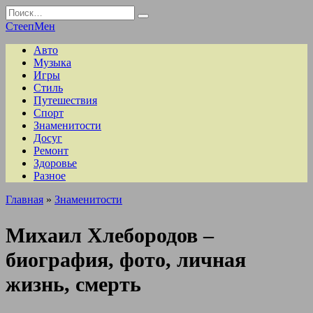
Перейти
Search
к
for:
СтеепМен
содержанию
Авто
Музыка
Игры
Стиль
Путешествия
Спорт
Знаменитости
Досуг
Ремонт
Здоровье
Разное
Главная
»
Знаменитости
Михаил Хлебородов –
биография, фото, личная
жизнь, смерть