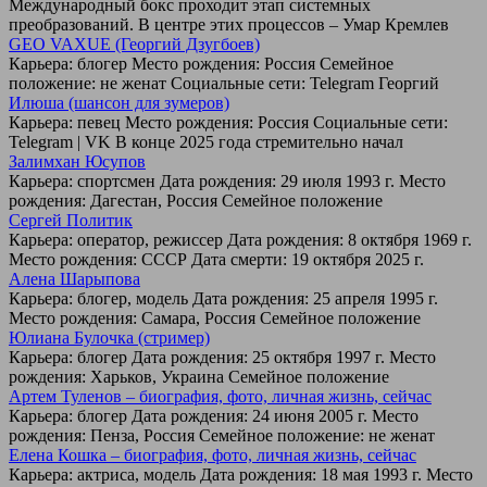
Международный бокс проходит этап системных
преобразований. В центре этих процессов – Умар Кремлев
GEO VAXUE (Георгий Дзугбоев)
Карьера: блогер Место рождения: Россия Семейное
положение: не женат Социальные сети: Telegram Георгий
Илюша (шансон для зумеров)
Карьера: певец Место рождения: Россия Социальные сети:
Telegram | VK В конце 2025 года стремительно начал
Залимхан Юсупов
Карьера: спортсмен Дата рождения: 29 июля 1993 г. Место
рождения: Дагестан, Россия Семейное положение
Сергей Политик
Карьера: оператор, режиссер Дата рождения: 8 октября 1969 г.
Место рождения: СССР Дата смерти: 19 октября 2025 г.
Алена Шарыпова
Карьера: блогер, модель Дата рождения: 25 апреля 1995 г.
Место рождения: Самара, Россия Семейное положение
Юлиана Булочка (стример)
Карьера: блогер Дата рождения: 25 октября 1997 г. Место
рождения: Харьков, Украина Семейное положение
Артем Туленов – биография, фото, личная жизнь, сейчас
Карьера: блогер Дата рождения: 24 июня 2005 г. Место
рождения: Пенза, Россия Семейное положение: не женат
Елена Кошка – биография, фото, личная жизнь, сейчас
Карьера: актриса, модель Дата рождения: 18 мая 1993 г. Место