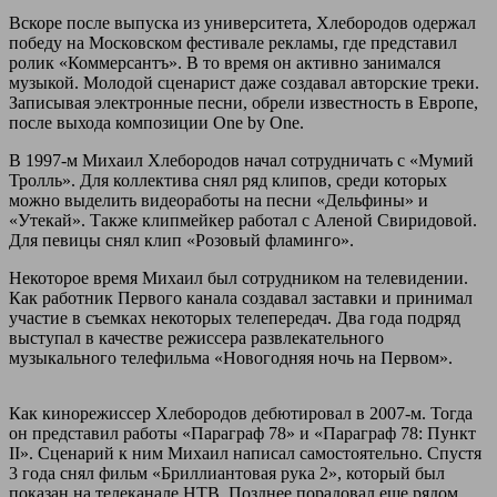
Вскоре после выпуска из университета, Хлебородов одержал
победу на Московском фестивале рекламы, где представил
ролик «Коммерсантъ». В то время он активно занимался
музыкой. Молодой сценарист даже создавал авторские треки.
Записывая электронные песни, обрели известность в Европе,
после выхода композиции One by One.
В 1997-м Михаил Хлебородов начал сотрудничать с «Мумий
Тролль». Для коллектива снял ряд клипов, среди которых
можно выделить видеоработы на песни «Дельфины» и
«Утекай». Также клипмейкер работал с Аленой Свиридовой.
Для певицы снял клип «Розовый фламинго».
Некоторое время Михаил был сотрудником на телевидении.
Как работник Первого канала создавал заставки и принимал
участие в съемках некоторых телепередач. Два года подряд
выступал в качестве режиссера развлекательного
музыкального телефильма «Новогодняя ночь на Первом».
Как кинорежиссер Хлебородов дебютировал в 2007-м. Тогда
он представил работы «Параграф 78» и «Параграф 78: Пункт
II». Сценарий к ним Михаил написал самостоятельно. Спустя
3 года снял фильм «Бриллиантовая рука 2», который был
показан на телеканале НТВ. Позднее порадовал еще рядом