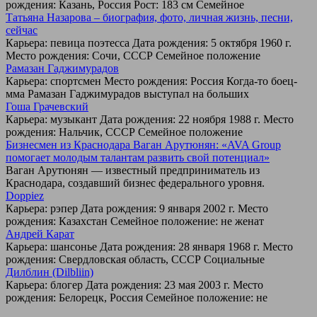
рождения: Казань, Россия Рост: 183 см Семейное
Татьяна Назарова – биография, фото, личная жизнь, песни,
сейчас
Карьера: певица поэтесса Дата рождения: 5 октября 1960 г.
Место рождения: Сочи, СССР Семейное положение
Рамазан Гаджимурадов
Карьера: спортсмен Место рождения: Россия Когда-то боец-
мма Рамазан Гаджимурадов выступал на больших
Гоша Грачевский
Карьера: музыкант Дата рождения: 22 ноября 1988 г. Место
рождения: Нальчик, СССР Семейное положение
Бизнесмен из Краснодара Ваган Арутюнян: «AVA Group
помогает молодым талантам развить свой потенциал»
Ваган Арутюнян — известный предприниматель из
Краснодара, создавший бизнес федерального уровня.
Doppiez
Карьера: рэпер Дата рождения: 9 января 2002 г. Место
рождения: Казахстан Семейное положение: не женат
Андрей Карат
Карьера: шансонье Дата рождения: 28 января 1968 г. Место
рождения: Свердловская область, СССР Социальные
Дилблин (Dilbliin)
Карьера: блогер Дата рождения: 23 мая 2003 г. Место
рождения: Белорецк, Россия Семейное положение: не