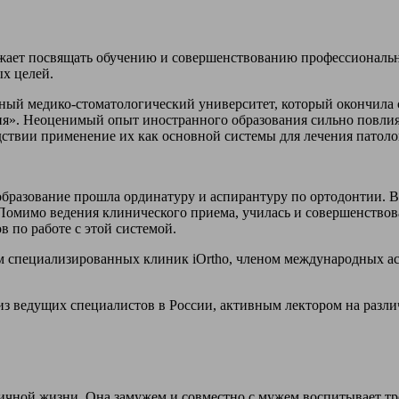
жает посвящать обучению и совершенствованию профессиональны
ых целей.
ый медико-стоматологический университет, который окончила с 
гия». Неоценимый опыт иностранного образования сильно повли
едствии применение их как основной системы для лечения патол
разование прошла ординатуру и аспирантуру по ортодонтии. В 
n. Помимо ведения клинического приема, училась и совершенство
в по работе с этой системой.
м специализированных клиник iOrtho, членом международных ас
из ведущих специалистов в России, активным лектором на разли
личной жизни. Она замужем и совместно с мужем воспитывает тр