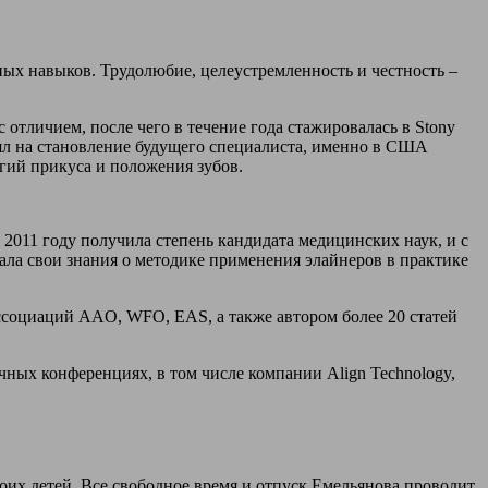
х навыков. Трудолюбие, целеустремленность и честность –
отличием, после чего в течение года стажировалась в Stony
ял на становление будущего специалиста, именно в США
огий прикуса и положения зубов.
2011 году получила степень кандидата медицинских наук, и с
вала свои знания о методике применения элайнеров в практике
социаций AAO, WFO, EAS, а также автором более 20 статей
чных конференциях, в том числе компании Align Technology,
оих детей. Все свободное время и отпуск Емельянова проводит