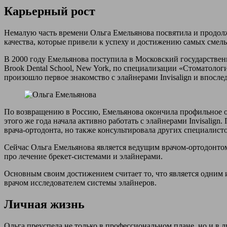
Карьерный рост
Немалую часть времени Ольга Емельянова посвятила и продол
качества, которые привели к успеху и достижению самых смел
В 2000 году Емельянова поступила в Московский государственн
Brook Dental School, New York, по специализации «Стоматоло
произошло первое знакомство с элайнерами Invisalign и впосл
По возвращению в Россию, Емельянова окончила профильное об
этого же года начала активно работать с элайнерами Invisalig
врача-ортодонта, но также консультировала других специалисто
Сейчас Ольга Емельянова является ведущим врачом-ортодонто
про лечение брекет-системами и элайнерами.
Основным своим достижением считает то, что является одним 
врачом исследователем системы элайнеров.
Личная жизнь
Ольга преуспела не только в профессиональном плане, но и в 