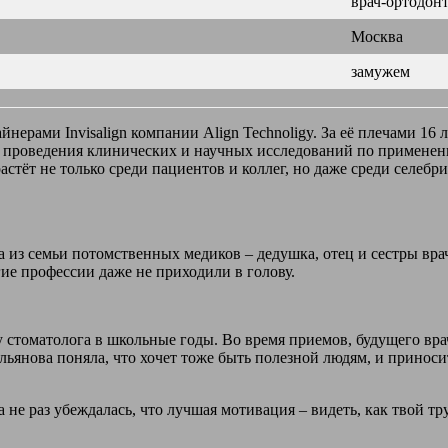
врач-ортодон
Москва
замужем
йнерами Invisalign компании Align Technoligy. За её плечами 16
я проведения клинических и научных исследований по применен
стёт не только среди пациентов и коллег, но даже среди селебри
 из семьи потомственных медиков – дедушка, отец и сестры врач
ие профессии даже не приходили в голову.
 стоматолога в школьные годы. Во время приемов, будущего вр
ьянова поняла, что хочет тоже быть полезной людям, и приносить
не раз убеждалась, что лучшая мотивация – видеть, как твой тр