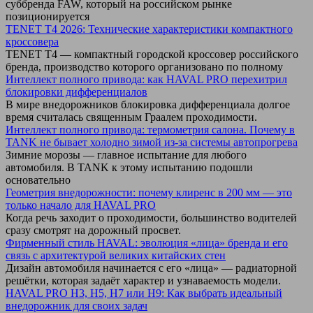
суббренда FAW, который на российском рынке
позиционируется
TENET T4 2026: Технические характеристики компактного
кроссовера
TENET T4 — компактный городской кроссовер российского
бренда, производство которого организовано по полному
Интеллект полного привода: как HAVAL PRO перехитрил
блокировки дифференциалов
В мире внедорожников блокировка дифференциала долгое
время считалась священным Граалем проходимости.
Интеллект полного привода: термометрия салона. Почему в
TANK не бывает холодно зимой из-за системы автопрогрева
Зимние морозы — главное испытание для любого
автомобиля. В TANK к этому испытанию подошли
основательно
Геометрия внедорожности: почему клиренс в 200 мм — это
только начало для HAVAL PRO
Когда речь заходит о проходимости, большинство водителей
сразу смотрят на дорожный просвет.
Фирменный стиль HAVAL: эволюция «лица» бренда и его
связь с архитектурой великих китайских стен
Дизайн автомобиля начинается с его «лица» — радиаторной
решётки, которая задаёт характер и узнаваемость модели.
HAVAL PRO H3, H5, H7 или H9: Как выбрать идеальный
внедорожник для своих задач