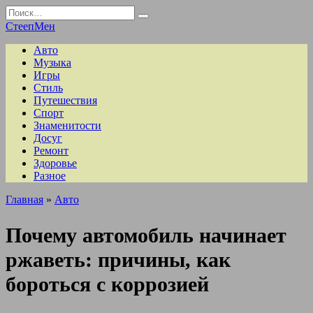
Перейти
Search
к
for:
СтеепМен
содержанию
Авто
Музыка
Игры
Стиль
Путешествия
Спорт
Знаменитости
Досуг
Ремонт
Здоровье
Разное
Главная
»
Авто
Почему автомобиль начинает
ржаветь: причины, как
бороться с коррозией