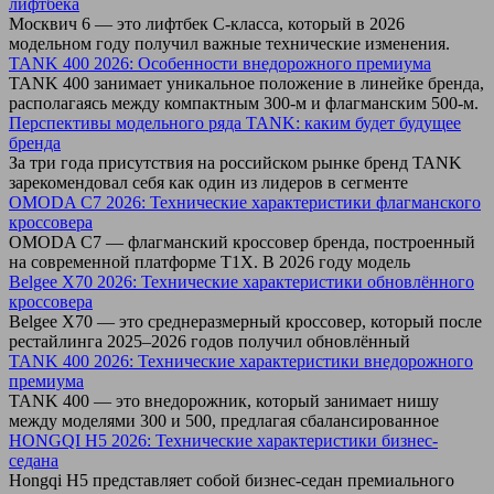
лифтбека
Москвич 6 — это лифтбек C-класса, который в 2026
модельном году получил важные технические изменения.
TANK 400 2026: Особенности внедорожного премиума
TANK 400 занимает уникальное положение в линейке бренда,
располагаясь между компактным 300-м и флагманским 500-м.
Перспективы модельного ряда TANK: каким будет будущее
бренда
За три года присутствия на российском рынке бренд TANK
зарекомендовал себя как один из лидеров в сегменте
OMODA C7 2026: Технические характеристики флагманского
кроссовера
OMODA C7 — флагманский кроссовер бренда, построенный
на современной платформе T1X. В 2026 году модель
Belgee X70 2026: Технические характеристики обновлённого
кроссовера
Belgee X70 — это среднеразмерный кроссовер, который после
рестайлинга 2025–2026 годов получил обновлённый
TANK 400 2026: Технические характеристики внедорожного
премиума
TANK 400 — это внедорожник, который занимает нишу
между моделями 300 и 500, предлагая сбалансированное
HONGQI H5 2026: Технические характеристики бизнес-
седана
Hongqi H5 представляет собой бизнес-седан премиального