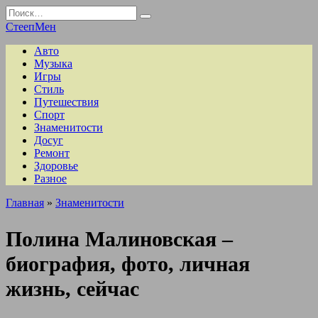
Перейти
Search
к
for:
СтеепМен
содержанию
Авто
Музыка
Игры
Стиль
Путешествия
Спорт
Знаменитости
Досуг
Ремонт
Здоровье
Разное
Главная
»
Знаменитости
Полина Малиновская –
биография, фото, личная
жизнь, сейчас