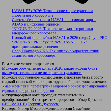
HAVAL F7x 2026: Технические характеристики
спортивного кросс-купе
Система безопасности HAVAL: пассивная защита,
ADAS и цифровые сервисы
JETOUR T2 2026: Технические характеристики
внедорожного кроссовера
Полный обзор линейки HAVAL в 2026 году: City и PRO
Чем HAVAL PRO лучше, чем HAVAL CITY:
принципиальные различия
Geely Okavango 2026: Технические характеристики
семиместного кроссовера
Вам также может понравиться
Мужские обручальные кольца 2026: какие модели будут
выглядеть стильно и не потеряют актуальность
Мужское обручальное кольцо давно перестало быть просто
гладкой полоской металла, которую выбирают «для галочки».
Умар Кремлев и перезагрузка мирового бокса: формирование
единых гендерных стандартов
Международный бокс проходит этап системных
преобразований. В центре этих процессов – Умар Кремлев
GEO VAXUE (Георгий Дзугбоев)
Карьера: блогер Место рождения: Россия Семейное