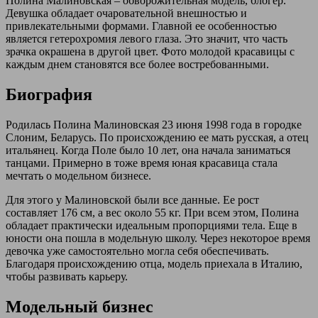
Полина Малиновская – обворожительная модель, блогер.
Девушка обладает очаровательной внешностью и
привлекательными формами. Главной ее особенностью
является гетерохромия левого глаза. Это значит, что часть
зрачка окрашена в другой цвет. Фото молодой красавицы с
каждым днем становятся все более востребованными.
Биография
Родилась Полина Малиновская 23 июня 1998 года в городке
Слоним, Беларусь. По происхождению ее мать русская, а отец
итальянец. Когда Поле было 10 лет, она начала заниматься
танцами. Примерно в тоже время юная красавица стала
мечтать о модельном бизнесе.
Для этого у Малиновской были все данные. Ее рост
составляет 176 см, а вес около 55 кг. При всем этом, Полина
обладает практически идеальным пропорциями тела. Еще в
юности она пошла в модельную школу. Через некоторое время
девочка уже самостоятельно могла себя обеспечивать.
Благодаря происхождению отца, модель приехала в Италию,
чтобы развивать карьеру.
Модельный бизнес