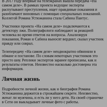
В 2017 году впервые на телеэкранах вышла передача «На
самом деле». В рамках проекта ведущие эксперты
распутывают преступления, ищет правдивые показания и
разоблачают виновных с помощью специальных показаний.
Коллегой Романа Устюжанина стала Сабина Пантус.
Участники проекта «На самом деле» подключаются к
детектору лжи. Полиграфологи наблюдают за реакцией
человека во время ответов на вопросы. Анализируя
показания, Роман и Сабина выносят вердикт, сказал участник
правду или соврал.
Телепередачу «На самом деле» неоднократно обвиняли в
обмане и постанове. По словам некоторых участников это
просто шоу. Реплики экспертов заранее прописаны, как и
результаты ответов. Неизвестно насколько достоверна эта
информация.
Личная жизнь
Подробности личной жизни, как и биография Романа
Устюжанина держится в строжайшем секрете. Неизвестно,
женат ли мужчина, и есть ли у него дети. На своей страничке
в Сети он выкладывает личные фото с работы.