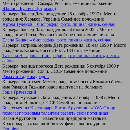
Место рождения: Самара, Россия Семейное положение
Юлиана Булочка (стример)
Карьера: блогер Дата рождения: 25 октября 1997 г. Место
рождения: Харьков, Украина Семейное положение
Артем Туленов – биография, фото, личная жизнь, сейчас
Карьера: блогер Дата рождения: 24 июня 2005 г. Место
рождения: Пенза, Россия Семейное положение: не женат
Елена Кошка – биография, фото, личная жизнь, сейчас
Карьера: актриса, модель Дата рождения: 18 мая 1993 г. Место
рождения: Казань, Россия Рост: 183 см Семейное
Татьяна Назарова – биография, фото, личная жизнь, песни,
сейчас
Карьера: певица поэтесса Дата рождения: 5 октября 1960 г.
Место рождения: Сочи, СССР Семейное положение
Рамазан Гаджимурадов
Карьера: спортсмен Место рождения: Россия Когда-то боец-
мма Рамазан Гаджимурадов выступал на больших
Гоша Грачевский
Карьера: музыкант Дата рождения: 22 ноября 1988 г. Место
рождения: Нальчик, СССР Семейное положение
Бизнесмен из Краснодара Ваган Арутюнян: «AVA Group
помогает молодым талантам развить свой потенциал»
Ваган Арутюнян — известный предприниматель из
Краснодара, создавший бизнес федерального уровня.
Doppiez