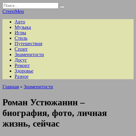
Перейти
Search
к
for:
СтеепМен
содержанию
Авто
Музыка
Игры
Стиль
Путешествия
Спорт
Знаменитости
Досуг
Ремонт
Здоровье
Разное
Главная
»
Знаменитости
Роман Устюжанин –
биография, фото, личная
жизнь, сейчас