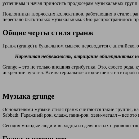
успешным и начал приносить продюсерам музыкальных групп
Поклонники творческих коллективов, работающих в стиле гран
перестало быть только музыкальным. Оно распространилось пра
Общие черты стиля гранж
Гранж (grunge) в буквальном смысле переводится с английског
Нарочитая небрежность, отрицание общепринятых норм
Grunge – это не только внешняя атрибутика. Это, своего рода
искренние чувства. Все материальное отодвигается на второй п
Музыка grunge
Основателями музыки стиля гранж считаются такие группы, как S
Sabbath. Гаражный рок, сладж, панк-рок, хэви-металл – все э
Сегодня молодые люди и выходцы из девяностых с удовольствием
Гранж в интерьере