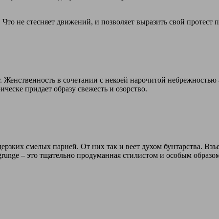
о. Что не стесняет движений, и позволяет выразить свой протест
у. Женственность в сочетании с некоей нарочитой небрежность
ическе придает образу свежесть и озорство.
ерзких смелых парней. От них так и веет духом бунтарства. Вз
 grunge – это тщательно продуманная стилистом и особым образ