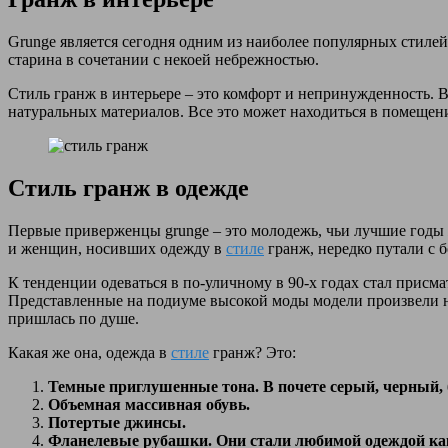
Grunge является сегодня одним из наиболее популярных стилей
старина в сочетании с некоей небрежностью.
Стиль гранж в интерьере – это комфорт и непринужденность. В
натуральных материалов. Все это может находиться в помещ
Стиль гранж в одежде
Первые приверженцы grunge – это молодежь, чьи лучшие годы
и женщин, носивших одежду в
стиле
гранж, нередко путали с б
К тенденции одеваться в по-уличному в 90-х годах стал прис
Представленные на подиуме высокой моды модели произвели на
пришлась по душе.
Какая же она, одежда в
стиле
гранж? Это:
Темные приглушенные тона. В почете серый, черный, 
Объемная массивная обувь.
Потертые джинсы.
Фланелевые рубашки. Они стали любимой одеждой как