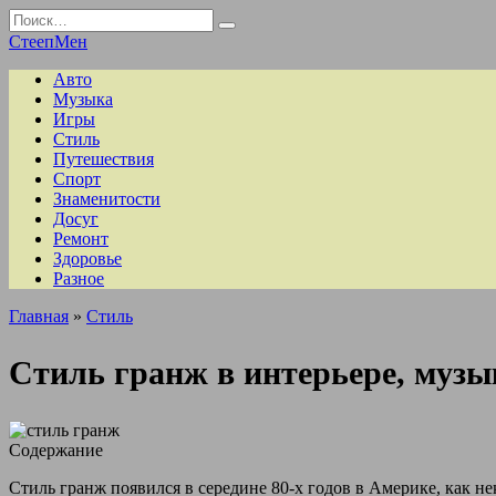
Перейти
Search
к
for:
СтеепМен
содержанию
Авто
Музыка
Игры
Стиль
Путешествия
Спорт
Знаменитости
Досуг
Ремонт
Здоровье
Разное
Главная
»
Стиль
Стиль гранж в интерьере, музы
Содержание
Стиль гранж появился в середине 80-х годов в Америке, как не