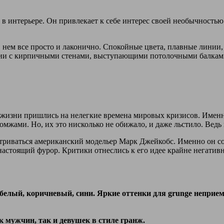
 в интерьере. Он привлекает к себе интерес своей необычность
 нем все просто и лаконично. Спокойные цвета, плавные линии, 
ении с кирпичными стенами, выступающими потолочными балкам
 жизни пришлись на нелегкие времена мировых кризисов. Именн
омжами. Но, их это нисколько не обижало, и даже льстило. Ведь
матриваться американский модельер Марк Джейкобс. Именно он с
стоящий фурор. Критики отнеслись к его идее крайне негативно
белый, коричневый, сини. Яркие оттенки для grunge неприе
 мужчин, так и девушек в стиле гранж.