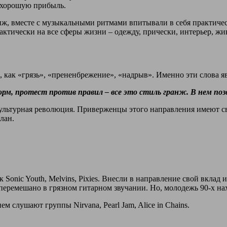
 хорошую прибыль.
ж, вместе с музыкальными ритмами впитывали в себя практическ
ктически на все сферы жизни – одежду, прически, интерьер, жи
о, как «грязь», «прененбрежение», «надрыв». Именно эти слова
, протест против правил – все это стиль гранж. В нем поз
, культурная революция. Приверженцы этого направления имеют с
лан.
onic Youth, Melvins, Pixies. Внесли в направление свой вклад и
то перемешано в грязном гитарном звучании. Но, молодежь 90-х 
 слушают группы Nirvana, Pearl Jam, Alice in Chains.