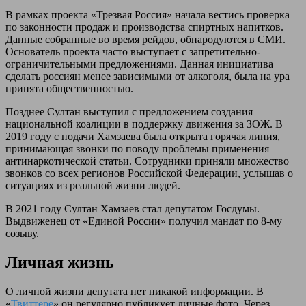
В рамках проекта «Трезвая Россия» начала вестись проверка
по законности продаж и производства спиртных напитков.
Данные собранные во время рейдов, обнародуются в СМИ.
Основатель проекта часто выступает с запретительно-
ограничительными предложениями. Данная инициатива
сделать россиян менее зависимыми от алкоголя, была на ура
принята общественностью.
Позднее Султан выступил с предложением создания
национальной коалиции в поддержку движения за ЗОЖ. В
2019 году с подачи Хамзаева была открыта горячая линия,
принимающая звонки по поводу проблемы применения
антинаркотической статьи. Сотрудники приняли множество
звонков со всех регионов Российской Федерации, услышав о
ситуациях из реальной жизни людей.
В 2021 году Султан Хамзаев стал депутатом Госдумы.
Выдвиженец от «Единой России» получил мандат по 8-му
созыву.
Личная жизнь
О личной жизни депутата нет никакой информации. В
«
Твиттере
» он регулярно публикует личные фото. Через