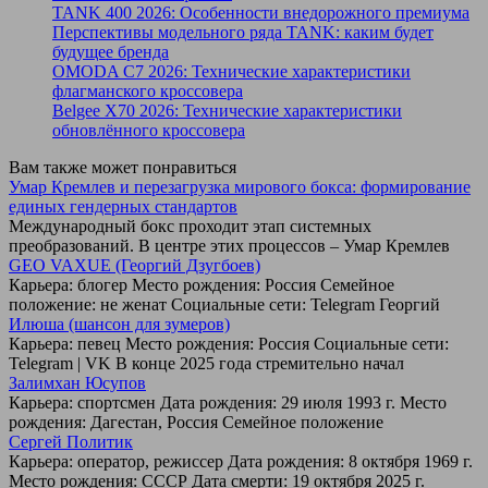
TANK 400 2026: Особенности внедорожного премиума
Перспективы модельного ряда TANK: каким будет
будущее бренда
OMODA C7 2026: Технические характеристики
флагманского кроссовера
Belgee X70 2026: Технические характеристики
обновлённого кроссовера
Вам также может понравиться
Умар Кремлев и перезагрузка мирового бокса: формирование
единых гендерных стандартов
Международный бокс проходит этап системных
преобразований. В центре этих процессов – Умар Кремлев
GEO VAXUE (Георгий Дзугбоев)
Карьера: блогер Место рождения: Россия Семейное
положение: не женат Социальные сети: Telegram Георгий
Илюша (шансон для зумеров)
Карьера: певец Место рождения: Россия Социальные сети:
Telegram | VK В конце 2025 года стремительно начал
Залимхан Юсупов
Карьера: спортсмен Дата рождения: 29 июля 1993 г. Место
рождения: Дагестан, Россия Семейное положение
Сергей Политик
Карьера: оператор, режиссер Дата рождения: 8 октября 1969 г.
Место рождения: СССР Дата смерти: 19 октября 2025 г.