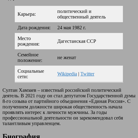
политический и
Карьера:
общественный деятель
Дата рождения:
24 мая 1982 г.
Место
Дагестанская ССР
рождения:
Семейное
не женат
положение:
Социальные
Wikipedia
|
Twitter
сети:
Султан Хамзаев – известный российский политический
деятель. В 2021 году он стал депутатом Государственной думы
8-го созыва от партийного объединения «Единая Россия». С
получением должности широкая общественность начала
проявлять интерес к личности мужчины. За годы
профессиональной деятельности он зарекомендовал себя
талантливым управленцем.
Биография