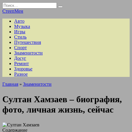
Перейти
Search
к
for:
СтеепМен
содержанию
Авто
Музыка
Игры
Стиль
Путешествия
Спорт
Знаменитости
Досуг
Ремонт
Здоровье
Разное
Главная
»
Знаменитости
Султан Хамзаев – биография,
фото, личная жизнь, сейчас
Содержание