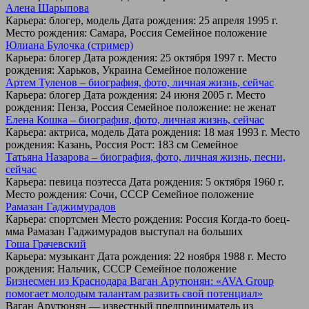
Алена Шарыпова
Карьера: блогер, модель Дата рождения: 25 апреля 1995 г.
Место рождения: Самара, Россия Семейное положение
Юлиана Булочка (стример)
Карьера: блогер Дата рождения: 25 октября 1997 г. Место
рождения: Харьков, Украина Семейное положение
Артем Туленов – биография, фото, личная жизнь, сейчас
Карьера: блогер Дата рождения: 24 июня 2005 г. Место
рождения: Пенза, Россия Семейное положение: не женат
Елена Кошка – биография, фото, личная жизнь, сейчас
Карьера: актриса, модель Дата рождения: 18 мая 1993 г. Место
рождения: Казань, Россия Рост: 183 см Семейное
Татьяна Назарова – биография, фото, личная жизнь, песни,
сейчас
Карьера: певица поэтесса Дата рождения: 5 октября 1960 г.
Место рождения: Сочи, СССР Семейное положение
Рамазан Гаджимурадов
Карьера: спортсмен Место рождения: Россия Когда-то боец-
мма Рамазан Гаджимурадов выступал на больших
Гоша Грачевский
Карьера: музыкант Дата рождения: 22 ноября 1988 г. Место
рождения: Нальчик, СССР Семейное положение
Бизнесмен из Краснодара Ваган Арутюнян: «AVA Group
помогает молодым талантам развить свой потенциал»
Ваган Арутюнян — известный предприниматель из