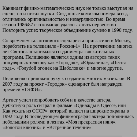
Кандидат физико-математических наук не только выступал на
сцене, но и писал шутки. Созданные комиком номера всегда
отличались оригинальностью и незаурядностью. Во время
сезона 1986/87 его команде удалось занять первенство.
Повторить успех творческое объединение сумело в 1990 году.
Со временем талантливого сценариста пригласили в Москву,
поработать на телеканале «Россия-1». На протяжении многих
лет Светослав занимался созданием развлекательных
программ. Пелишенко является одним из авторов таких
популярных телешоу как «Городок», «Юрмалина», «Песня
года», «Голубой огонёк на Шаболовке» и многие другие.
Пелишенко приложил руку к созданию многих мюзиклов. В
2007 году за проект «Городок» сценарист был награжден
премией «ТЭФИ».
Артист успел попробовать себя и в качестве актера.
Дебютную роль сыграл в фильме «Однажды в Одессе, или
Как уехать из СССР», который вышел на широкие экраны в
1992 году. В последующем фильмография актера пополнилась
небольшими ролями в лентах «Моя прекрасная няня»,
«Золотой ключик» и «Встречное течение».