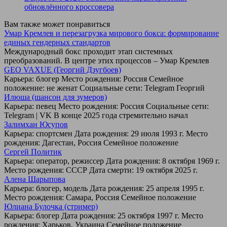
обновлённого кроссовера
Вам также может понравиться
Умар Кремлев и перезагрузка мирового бокса: формирование
единых гендерных стандартов
Международный бокс проходит этап системных
преобразований. В центре этих процессов – Умар Кремлев
GEO VAXUE (Георгий Дзугбоев)
Карьера: блогер Место рождения: Россия Семейное
положение: не женат Социальные сети: Telegram Георгий
Илюша (шансон для зумеров)
Карьера: певец Место рождения: Россия Социальные сети:
Telegram | VK В конце 2025 года стремительно начал
Залимхан Юсупов
Карьера: спортсмен Дата рождения: 29 июля 1993 г. Место
рождения: Дагестан, Россия Семейное положение
Сергей Политик
Карьера: оператор, режиссер Дата рождения: 8 октября 1969 г.
Место рождения: СССР Дата смерти: 19 октября 2025 г.
Алена Шарыпова
Карьера: блогер, модель Дата рождения: 25 апреля 1995 г.
Место рождения: Самара, Россия Семейное положение
Юлиана Булочка (стример)
Карьера: блогер Дата рождения: 25 октября 1997 г. Место
рождения: Харьков, Украина Семейное положение