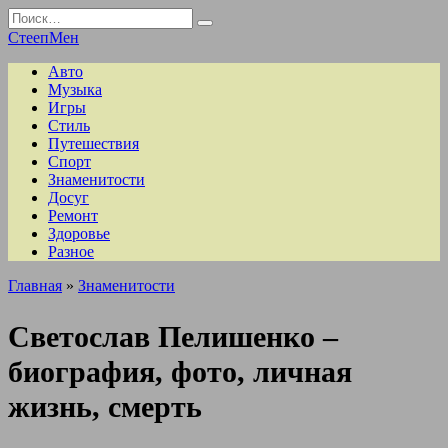
Перейти
Search
к
for:
СтеепМен
содержанию
Авто
Музыка
Игры
Стиль
Путешествия
Спорт
Знаменитости
Досуг
Ремонт
Здоровье
Разное
Главная
»
Знаменитости
Светослав Пелишенко –
биография, фото, личная
жизнь, смерть