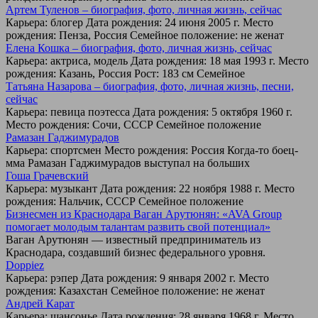
Артем Туленов – биография, фото, личная жизнь, сейчас
Карьера: блогер Дата рождения: 24 июня 2005 г. Место
рождения: Пенза, Россия Семейное положение: не женат
Елена Кошка – биография, фото, личная жизнь, сейчас
Карьера: актриса, модель Дата рождения: 18 мая 1993 г. Место
рождения: Казань, Россия Рост: 183 см Семейное
Татьяна Назарова – биография, фото, личная жизнь, песни,
сейчас
Карьера: певица поэтесса Дата рождения: 5 октября 1960 г.
Место рождения: Сочи, СССР Семейное положение
Рамазан Гаджимурадов
Карьера: спортсмен Место рождения: Россия Когда-то боец-
мма Рамазан Гаджимурадов выступал на больших
Гоша Грачевский
Карьера: музыкант Дата рождения: 22 ноября 1988 г. Место
рождения: Нальчик, СССР Семейное положение
Бизнесмен из Краснодара Ваган Арутюнян: «AVA Group
помогает молодым талантам развить свой потенциал»
Ваган Арутюнян — известный предприниматель из
Краснодара, создавший бизнес федерального уровня.
Doppiez
Карьера: рэпер Дата рождения: 9 января 2002 г. Место
рождения: Казахстан Семейное положение: не женат
Андрей Карат
Карьера: шансонье Дата рождения: 28 января 1968 г. Место