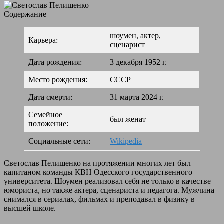
Содержание
шоумен, актер,
Карьера:
сценарист
Дата рождения:
3 декабря 1952 г.
Место рождения:
СССР
Дата смерти:
31 марта 2024 г.
Семейное
был женат
положение:
Социальные сети:
Wikipedia
Светослав Пелишенко на протяжении многих лет был
капитаном команды КВН Одесского государственного
университета. Шоумен реализовал себя не только в качестве
юмориста, но также актера, сценариста и педагога. Мужчина
снимался в сериалах, фильмах и преподавал в физику в
высшей школе.