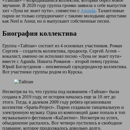
«Тайпан» – возродившийся коллектив, который обрел новое
звучание. В 2020 году группа громко заявила о себе выпустив
хит «Луна не знает пути», совместно с
Agunda
. Талантливые
парни не только сотрудничают с такими молодыми артистами
как Neel и Ansur, но и выпускают собственные песни.
Биография коллектива
Группа «Тайпан» состоит из 4 основных участников. Роман
Сергеев – создатель коллектива, продюсер. Сергей Агеев –
вокалист, именно он исполнял песню «Луна не знает пути»
вместе с Agunda. Никита Романов – второй певец группы.
Юрий Богоутдинов – неизменный саундпродюсер коллектива.
Все участники группы родом из Курска.
Несмотря на то, что группа под названием «Тайпан» была
создана в 2019 году, ее история началась еще за 10 лет до
этого. Тогда, в далеком 2009 году ребята организовали
коллектив «Sparta-Project». Парни создавали танцевальную и
электронную музыку. Одна из композиций даже попала в топ
музыкального фестиваля «КаZантип». Несмотря на успех,
объединение распалось. Все четверо пустились в свободное
плавание, которое продолжалось довольно долго.