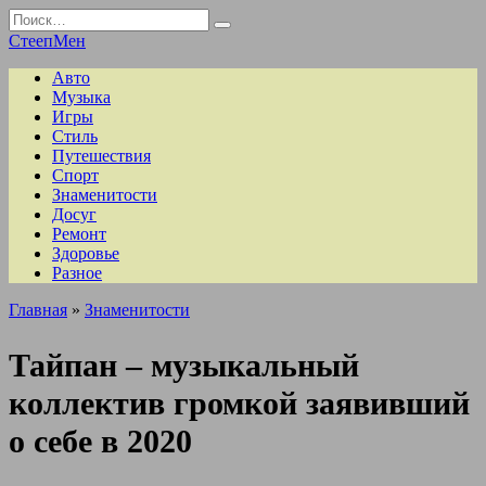
Перейти
Search
к
for:
СтеепМен
содержанию
Авто
Музыка
Игры
Стиль
Путешествия
Спорт
Знаменитости
Досуг
Ремонт
Здоровье
Разное
Главная
»
Знаменитости
Тайпан – музыкальный
коллектив громкой заявивший
о себе в 2020