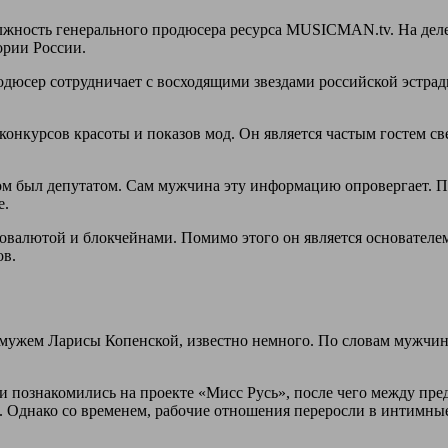
олжность генерального продюсера ресурса MUSICMAN.tv. На деле
ории России.
юсер сотрудничает с восходящими звездами российской эстрады.
онкурсов красоты и показов мод. Он является частым гостем све
м был депутатом. Сам мужчина эту информацию опровергает. Пр
е.
птовалютой и блокчейнами. Помимо этого он является основател
ов.
мужем Ларисы Копенской, известно немного. По словам мужчины
ни познакомились на проекте «Мисс Русь», после чего между пр
. Однако со временем, рабочие отношения переросли в интимны