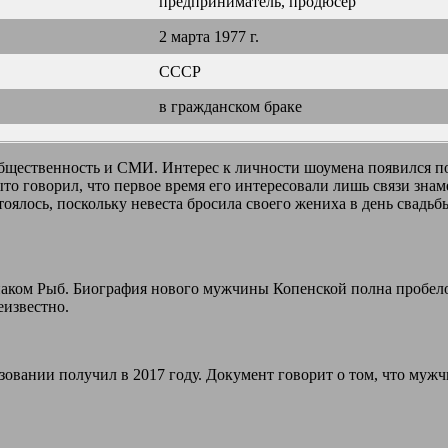
предприниматель, продюсер
2 марта 1977 г.
СССР
в гражданском браке
бщественность и СМИ. Интерес к личности шоумена появился пос
то говорил, что первое время его интересовали лишь связи зна
оялось, поскольку невеста бросила своего жениха в день свадьб
наком Рыб. Биография нового мужчины Копенской полна пробелов
еизвестно.
вании получил в 2017 году. Документ говорит о том, что мужч