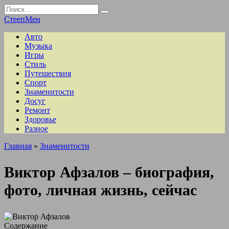
Перейти
Search
к
for:
СтеепМен
содержанию
Авто
Музыка
Игры
Стиль
Путешествия
Спорт
Знаменитости
Досуг
Ремонт
Здоровье
Разное
Главная
»
Знаменитости
Виктор Афзалов – биография,
фото, личная жизнь, сейчас
Содержание