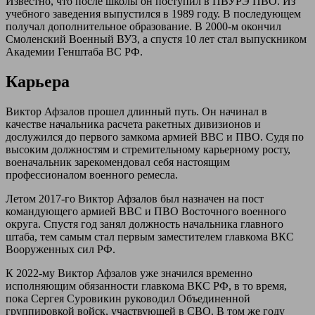
Известно, что после школы он поступил в ПВУРЭ ПВО. Из
учебного заведения выпустился в 1989 году. В последующем
получал дополнительное образование. В 2000-м окончил
Смоленский Военный ВУЗ, а спустя 10 лет стал выпускником
Академии Генштаба ВС РФ.
Карьера
Виктор Афзалов прошел длинный путь. Он начинал в
качестве начальника расчета ракетных дивизионов и
дослужился до первого замкома армией ВВС и ПВО. Судя по
высоким должностям и стремительному карьерному росту,
военачальник зарекомендовал себя настоящим
профессионалом военного ремесла.
Летом 2017-го Виктор Афзалов был назначен на пост
командующего армией ВВС и ПВО Восточного военного
округа. Спустя год занял должность начальника главного
штаба, тем самым стал первым заместителем главкома ВКС
Вооруженных сил РФ.
К 2022-му Виктор Афзалов уже значился временно
исполняющим обязанности главкома ВКС РФ, в то время,
пока Сергея Суровикин руководил Объединенной
группировкой войск, участвующей в СВО. В том же году