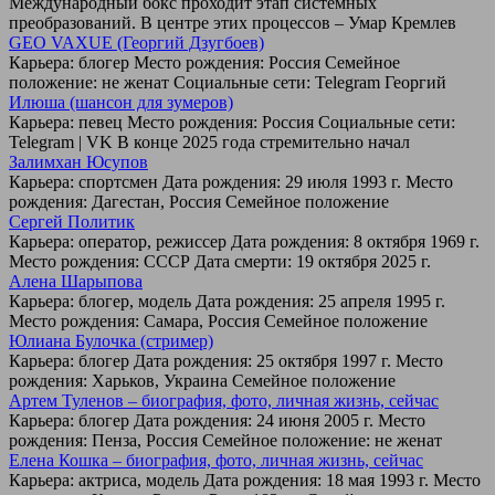
Международный бокс проходит этап системных
преобразований. В центре этих процессов – Умар Кремлев
GEO VAXUE (Георгий Дзугбоев)
Карьера: блогер Место рождения: Россия Семейное
положение: не женат Социальные сети: Telegram Георгий
Илюша (шансон для зумеров)
Карьера: певец Место рождения: Россия Социальные сети:
Telegram | VK В конце 2025 года стремительно начал
Залимхан Юсупов
Карьера: спортсмен Дата рождения: 29 июля 1993 г. Место
рождения: Дагестан, Россия Семейное положение
Сергей Политик
Карьера: оператор, режиссер Дата рождения: 8 октября 1969 г.
Место рождения: СССР Дата смерти: 19 октября 2025 г.
Алена Шарыпова
Карьера: блогер, модель Дата рождения: 25 апреля 1995 г.
Место рождения: Самара, Россия Семейное положение
Юлиана Булочка (стример)
Карьера: блогер Дата рождения: 25 октября 1997 г. Место
рождения: Харьков, Украина Семейное положение
Артем Туленов – биография, фото, личная жизнь, сейчас
Карьера: блогер Дата рождения: 24 июня 2005 г. Место
рождения: Пенза, Россия Семейное положение: не женат
Елена Кошка – биография, фото, личная жизнь, сейчас
Карьера: актриса, модель Дата рождения: 18 мая 1993 г. Место