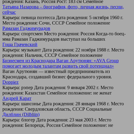
рождения: Казань, Россия Рост: 183 см Семейное
Татьяна Назарова – биография, фото, личная жизнь, песни,
сейчас
Карьера: певица поэтесса Дата рождения: 5 октября 1960 г.
Место рождения: Сочи, СССР Семейное положение
Рамазан Гаджимурадов
Карьера: спортсмен Место рождения: Россия Когда-то боец-
мма Рамазан Гаджимурадов выступал на больших
Гоша Грачевский
Карьера: музыкант Дата рождения: 22 ноября 1988 г. Место
рождения: Нальчик, СССР Семейное положение
Бизнесмен из Краснодара Ваган Арутюнян: «AVA Group
помогает молодым талантам развить свой потенциал»
Ваган Арутюнян — известный предприниматель из
Краснодара, создавший бизнес федерального уровня.
Doppiez
Карьера: рэпер Дата рождения: 9 января 2002 г. Место
рождения: Казахстан Семейное положение: не женат
Андрей Карат
Карьера: шансонье Дата рождения: 28 января 1968 г. Место
рождения: Свердловская область, СССР Социальные
Дилблин (Dilbliin)
Карьера: блогер Дата рождения: 23 мая 2003 г. Место
рождения: Белорецк, Россия Семейное положение: не