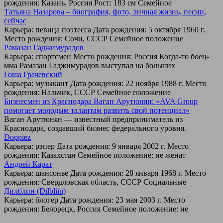
рождения: Казань, Россия Рост: 183 см Семейное
Татьяна Назарова – биография, фото, личная жизнь, песни,
сейчас
Карьера: певица поэтесса Дата рождения: 5 октября 1960 г.
Место рождения: Сочи, СССР Семейное положение
Рамазан Гаджимурадов
Карьера: спортсмен Место рождения: Россия Когда-то боец-
мма Рамазан Гаджимурадов выступал на больших
Гоша Грачевский
Карьера: музыкант Дата рождения: 22 ноября 1988 г. Место
рождения: Нальчик, СССР Семейное положение
Бизнесмен из Краснодара Ваган Арутюнян: «AVA Group
помогает молодым талантам развить свой потенциал»
Ваган Арутюнян — известный предприниматель из
Краснодара, создавший бизнес федерального уровня.
Doppiez
Карьера: рэпер Дата рождения: 9 января 2002 г. Место
рождения: Казахстан Семейное положение: не женат
Андрей Карат
Карьера: шансонье Дата рождения: 28 января 1968 г. Место
рождения: Свердловская область, СССР Социальные
Дилблин (Dilbliin)
Карьера: блогер Дата рождения: 23 мая 2003 г. Место
рождения: Белорецк, Россия Семейное положение: не