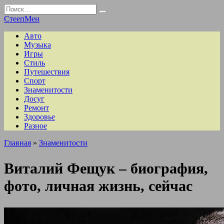
Перейти
Search
к
for:
СтеепМен
содержанию
Авто
Музыка
Игры
Стиль
Путешествия
Спорт
Знаменитости
Досуг
Ремонт
Здоровье
Разное
Главная
»
Знаменитости
Виталий Фещук – биография,
фото, личная жизнь, сейчас