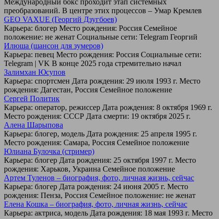
Международный бокс проходит этап системных
преобразований. В центре этих процессов – Умар Кремлев
GEO VAXUE (Георгий Дзугбоев)
Карьера: блогер Место рождения: Россия Семейное
положение: не женат Социальные сети: Telegram Георгий
Илюша (шансон для зумеров)
Карьера: певец Место рождения: Россия Социальные сети:
Telegram | VK В конце 2025 года стремительно начал
Залимхан Юсупов
Карьера: спортсмен Дата рождения: 29 июля 1993 г. Место
рождения: Дагестан, Россия Семейное положение
Сергей Политик
Карьера: оператор, режиссер Дата рождения: 8 октября 1969 г.
Место рождения: СССР Дата смерти: 19 октября 2025 г.
Алена Шарыпова
Карьера: блогер, модель Дата рождения: 25 апреля 1995 г.
Место рождения: Самара, Россия Семейное положение
Юлиана Булочка (стример)
Карьера: блогер Дата рождения: 25 октября 1997 г. Место
рождения: Харьков, Украина Семейное положение
Артем Туленов – биография, фото, личная жизнь, сейчас
Карьера: блогер Дата рождения: 24 июня 2005 г. Место
рождения: Пенза, Россия Семейное положение: не женат
Елена Кошка – биография, фото, личная жизнь, сейчас
Карьера: актриса, модель Дата рождения: 18 мая 1993 г. Место