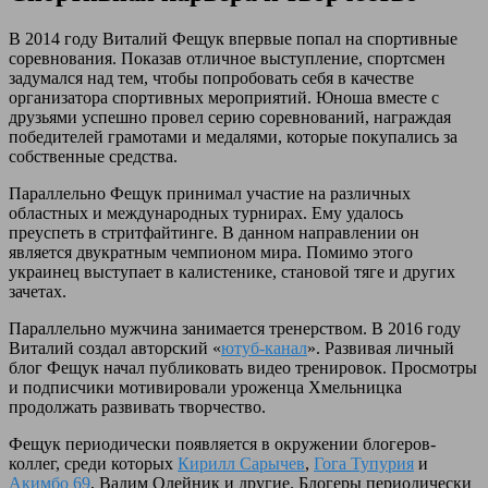
В 2014 году Виталий Фещук впервые попал на спортивные
соревнования. Показав отличное выступление, спортсмен
задумался над тем, чтобы попробовать себя в качестве
организатора спортивных мероприятий. Юноша вместе с
друзьями успешно провел серию соревнований, награждая
победителей грамотами и медалями, которые покупались за
собственные средства.
Параллельно Фещук принимал участие на различных
областных и международных турнирах. Ему удалось
преуспеть в стритфайтинге. В данном направлении он
является двукратным чемпионом мира. Помимо этого
украинец выступает в калистенике, становой тяге и других
зачетах.
Параллельно мужчина занимается тренерством. В 2016 году
Виталий создал авторский «
ютуб-канал
». Развивая личный
блог Фещук начал публиковать видео тренировок. Просмотры
и подписчики мотивировали уроженца Хмельницка
продолжать развивать творчество.
Фещук периодически появляется в окружении блогеров-
коллег, среди которых
Кирилл Сарычев
,
Гога Тупурия
и
Акимбо 69
, Вадим Олейник и другие. Блогеры периодически