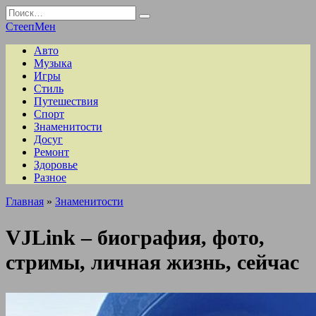
Перейти
Search
к
for:
СтеепМен
содержанию
Авто
Музыка
Игры
Стиль
Путешествия
Спорт
Знаменитости
Досуг
Ремонт
Здоровье
Разное
Главная
»
Знаменитости
VJLink – биография, фото,
стримы, личная жизнь, сейчас