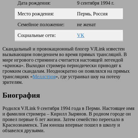
Дата рождения:
9 сентября 1994 г.
Место рождения:
Пермь, Россия
Семейное положение:
не женат
Социальные сети:
VK
Скандальный и провокационный блогер VJLink известен
вызывающим поведением во время прямых трансляций. В
мире игрового стриминга считается настоящей легендой
«кринжа». Выходки стримера периодически приводят к
громким скандалам. Неоднократно он появлялся на прямых
трансляциях «
Меллстроя
», где устраивал шоу на потеху
зрителям.
Биография
Родился VJLink 9 сентября 1994 года в Перми. Настоящее имя
и фамилия стримера – Кирилл Зырянов. В родном городе он
провел первые 6 лет жизни. Затем семейство переехало в
Краснознаменск. Там юноша впервые пошел в школу и
обзавелся друзьями.