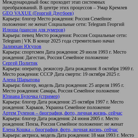
Международный бокс проходит этап системных
преобразований. В центре этих процессов – Умар Кремлев
GEO VAXUE (Георгий Дзугбоев)
Карьера: блогер Место рождения: Россия Семейное
положение: не женат Социальные сети: Telegram Георгий
Илюша (шансон для зумеров)
Карьера: певец Место рождения: Россия Социальные сети:
Telegram | VK В конце 2025 года стремительно начал
Залимхан Юсупов
Карьера: спортсмен Дата рождения: 29 июля 1993 г. Место
рождения: Дагестан, Россия Семейное положение
Сергей Политик
Карьера: оператор, режиссер Дата рождения: 8 октября 1969 г.
Место рождения: СССР Дата смерти: 19 октября 2025 г.
Алена Шарыпова
Карьера: блогер, модель Дата рождения: 25 апреля 1995 г.
Место рождения: Самара, Россия Семейное положение
Юлиана Булочка (стример)
Карьера: блогер Дата рождения: 25 октября 1997 г. Место
рождения: Харьков, Украина Семейное положение
Артем Туленов – биография, фото, личная жизнь, сейчас
Карьера: блогер Дата рождения: 24 июня 2005 г. Место
рождения: Пенза, Россия Семейное положение: не женат
Елена Кошка – биография, фото, личная жизнь, сейчас
Карьера: актриса, модель Дата рождения: 18 мая 1993 г. Место