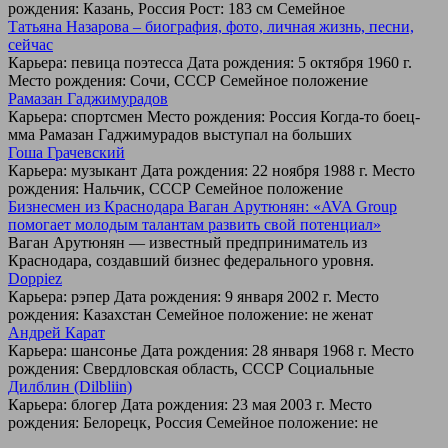
рождения: Казань, Россия Рост: 183 см Семейное
Татьяна Назарова – биография, фото, личная жизнь, песни,
сейчас
Карьера: певица поэтесса Дата рождения: 5 октября 1960 г.
Место рождения: Сочи, СССР Семейное положение
Рамазан Гаджимурадов
Карьера: спортсмен Место рождения: Россия Когда-то боец-
мма Рамазан Гаджимурадов выступал на больших
Гоша Грачевский
Карьера: музыкант Дата рождения: 22 ноября 1988 г. Место
рождения: Нальчик, СССР Семейное положение
Бизнесмен из Краснодара Ваган Арутюнян: «AVA Group
помогает молодым талантам развить свой потенциал»
Ваган Арутюнян — известный предприниматель из
Краснодара, создавший бизнес федерального уровня.
Doppiez
Карьера: рэпер Дата рождения: 9 января 2002 г. Место
рождения: Казахстан Семейное положение: не женат
Андрей Карат
Карьера: шансонье Дата рождения: 28 января 1968 г. Место
рождения: Свердловская область, СССР Социальные
Дилблин (Dilbliin)
Карьера: блогер Дата рождения: 23 мая 2003 г. Место
рождения: Белорецк, Россия Семейное положение: не