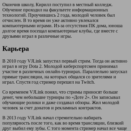
Окончив школу, Кирилл поступил в местный колледж.
Обучение проходил на факультете информационных
технологий. Проучившись 2 года, молодой человек был
отчислен. В то время он уже активно увлекался
компьютерными играми. Из-за отсутствия ПК дома, юноша
долгое время посещал компьютерные клубы, где вместе с
друзьями играл в различные игры.
Карьера
В 2010 году VJLink запустил первый стрим. Тогда он активно
играл в игру Dota 2. Молодой киберспортсмен принимал
участие в различных онлайн-турнирах. Параллельно запускал
прямые трансляции, на которых общался со зрителями и
играл. Спустя год стример перешел на Twitch.
Со временем VJLink понял, что стримы приносят больше
денег, чем небольшие турниры по «Доте 2». Он записывал
обучающие ролики и даже создавал обзоры. Жил молодой
человек за счет донатов и рекламных контрактов.
В 2013 году VJLink начал стремительно набирать
популярность после того, как во время трансляции, близкий
друг выбил ему зубы. С того момента стример начал все чаще