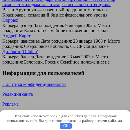
помогает молодым талантам развить свой потенциал»
Ваган Арутюнян — известный предприниматель из
Краснодара, создавший бизнес федерального уровня.
Doppiez
Карьера: рэпер Дата рождения: 9 января 2002 г. Место
рождения: Казахстан Семейное положение: не женат
Андрей Карат
Карьера: шансонье Дата рождения: 28 января 1968 г. Место
рождения: Свердловская область, СССР Социальные
Дилблин (Dilbliin)
Карьера: блогер Дата рождения: 23 мая 2003 г. Место
рождения: Белорецк, Россия Семейное положение: не
Информация для пользователей
Политика конфиденциальности
Редакция сайта
Реклама
© 2026 SteepMEN Использование материалов сайта разрешено
Этот сайт использует cookie для хранения данных. Продолжая
только со активной ссылкой на источник steepmen.ru Почта
использовать сайт, Вы даете свое согласие на работу с этими файлами.
для связи с администрацией сайта: d3f4onki@yandex.ru
OK