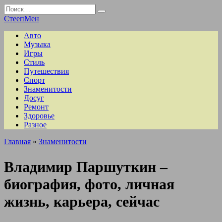
Перейти
Search
к
for:
СтеепМен
содержанию
Авто
Музыка
Игры
Стиль
Путешествия
Спорт
Знаменитости
Досуг
Ремонт
Здоровье
Разное
Главная
»
Знаменитости
Владимир Паршуткин –
биография, фото, личная
жизнь, карьера, сейчас