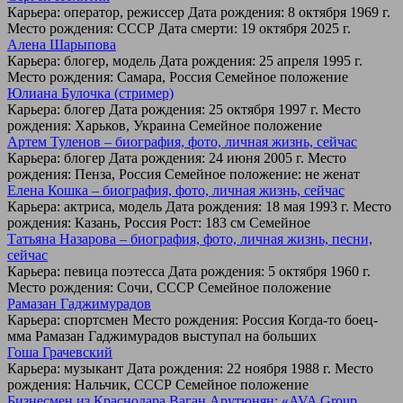
Карьера: оператор, режиссер Дата рождения: 8 октября 1969 г.
Место рождения: СССР Дата смерти: 19 октября 2025 г.
Алена Шарыпова
Карьера: блогер, модель Дата рождения: 25 апреля 1995 г.
Место рождения: Самара, Россия Семейное положение
Юлиана Булочка (стример)
Карьера: блогер Дата рождения: 25 октября 1997 г. Место
рождения: Харьков, Украина Семейное положение
Артем Туленов – биография, фото, личная жизнь, сейчас
Карьера: блогер Дата рождения: 24 июня 2005 г. Место
рождения: Пенза, Россия Семейное положение: не женат
Елена Кошка – биография, фото, личная жизнь, сейчас
Карьера: актриса, модель Дата рождения: 18 мая 1993 г. Место
рождения: Казань, Россия Рост: 183 см Семейное
Татьяна Назарова – биография, фото, личная жизнь, песни,
сейчас
Карьера: певица поэтесса Дата рождения: 5 октября 1960 г.
Место рождения: Сочи, СССР Семейное положение
Рамазан Гаджимурадов
Карьера: спортсмен Место рождения: Россия Когда-то боец-
мма Рамазан Гаджимурадов выступал на больших
Гоша Грачевский
Карьера: музыкант Дата рождения: 22 ноября 1988 г. Место
рождения: Нальчик, СССР Семейное положение
Бизнесмен из Краснодара Ваган Арутюнян: «AVA Group