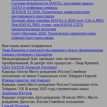
Система безопасности HAVAL: пассивная защита,
ADAS и цифровые сервисы
JETOUR T2 2026: Технические характеристики
внедорожного кроссовера
Полный обзор линейки HAVAL в 2026 году: City и PRO
Чем HAVAL PRO лучше, чем HAVAL CITY:
принципиальные различия
Geely Okavango 2026: Технические характеристики
семиместного кроссовера
Вам также может понравиться
Умар Кремлев и перезагрузка мирового бокса: формирование
единых гендерных стандартов
Международный бокс проходит этап системных
преобразований. В центре этих процессов – Умар Кремлев
GEO VAXUE (Георгий Дзугбоев)
Карьера: блогер Место рождения: Россия Семейное
положение: не женат Социальные сети: Telegram Георгий
Илюша (шансон для зумеров)
Карьера: певец Место рождения: Россия Социальные сети:
Telegram | VK В конце 2025 года стремительно начал
Залимхан Юсупов
Карьера: спортсмен Дата рождения: 29 июля 1993 г. Место
рождения: Дагестан, Россия Семейное положение
Сергей Политик