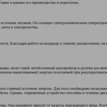
 такое и каковы его преимущества и недостатки.
 источник питания. Он оснащен электрохимическим генератором,
азота и электричества.
ность. Благодаря работе на водороде и умному расщеплению, н
Однако, весит такой литий-ионный аккумулятор в десятки раз м
анением накапливаемой энергии получаемой при рекуперативном
тить главный источник энергии. Для этого необходимо несколько
боты. Однако, современные устройства способны в течении двух 
емы. Она напрямую зависит от воздуха окружающего мира. Поэто