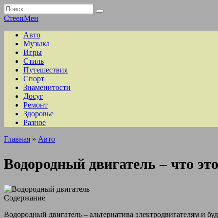
Перейти
Search
к
for:
СтеепМен
содержанию
Авто
Музыка
Игры
Стиль
Путешествия
Спорт
Знаменитости
Досуг
Ремонт
Здоровье
Разное
Главная
»
Авто
Водородный двигатель – что это
Содержание
Водородный двигатель – альтернатива электродвигателям и буд